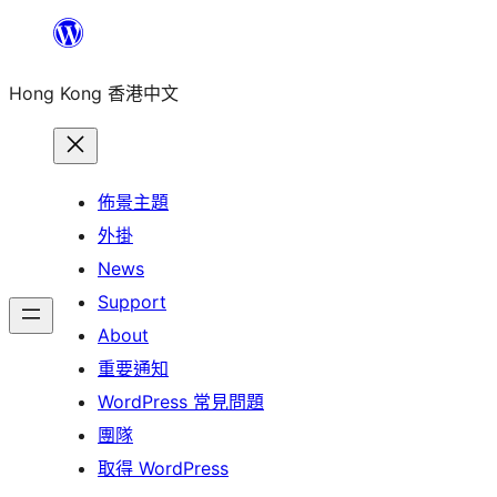
跳
至
Hong Kong 香港中文
主
要
內
容
佈景主題
外掛
News
Support
About
重要通知
WordPress 常見問題
團隊
取得 WordPress