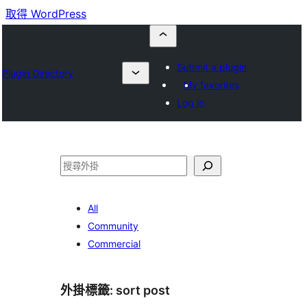
取得 WordPress
Submit a plugin
Plugin Directory
My favorites
Log in
搜
尋
All
Community
Commercial
外掛標籤:
sort post