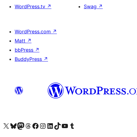
WordPress.tv
↗
Swag
↗
WordPress.com
↗
Matt
↗
bbPress
↗
BuddyPress
↗
Visit our X (formerly Twitter) account
Visit our Bluesky account
Visit our Mastodon account
Visit our Threads account
訪問我們的 Facebook 專頁
Visit our Instagram account
Visit our LinkedIn account
Visit our TikTok account
Visit our YouTube channel
Visit our Tumblr account