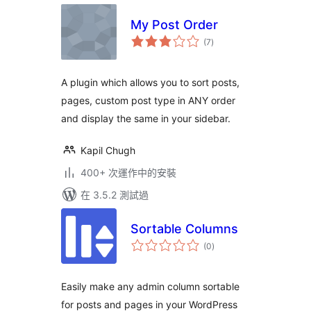
My Post Order
總
(7
)
評
分
A plugin which allows you to sort posts,
pages, custom post type in ANY order
and display the same in your sidebar.
Kapil Chugh
400+ 次運作中的安裝
在 3.5.2 測試過
Sortable Columns
總
(0
)
評
分
Easily make any admin column sortable
for posts and pages in your WordPress