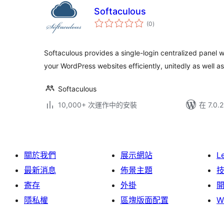
Softaculous
總
(0
)
評
分
Softaculous provides a single-login centralized panel
your WordPress websites efficiently, unitedly as well as
Softaculous
10,000+ 次運作中的安裝
在 7.0
關於我們
展示網站
L
最新消息
佈景主題
寄存
外掛
隱私權
區塊版面配置
W