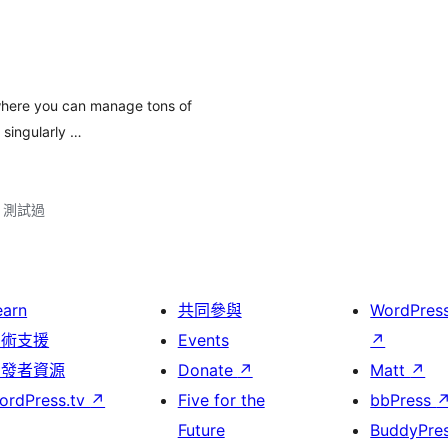
 where you can manage tons of
 singularly …
.2 測試過
earn
共同參與
WordPres
技術支援
Events
↗
開發者資源
Donate
↗
Matt
↗
ordPress.tv
↗
Five for the
bbPress
Future
BuddyPre