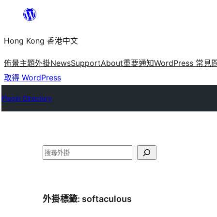
跳
至
Hong Kong 香港中文
主
要
佈景主題
外掛
News
Support
About
重要通知
WordPress 常見
內
取得 WordPress
容
Plugin Directory
搜
尋
外掛標籤:
softaculous