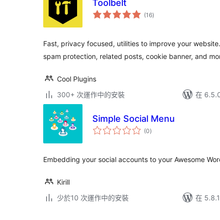
Toolbelt
總
(16
)
評
分
Fast, privacy focused, utilities to improve your websit
spam protection, related posts, cookie banner, and mo
Cool Plugins
300+ 次運作中的安裝
在 6.5
Simple Social Menu
總
(0
)
評
分
Embedding your social accounts to your Awesome Word
Kirill
少於10 次運作中的安裝
在 5.8