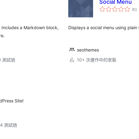
Social Menu
總
(0
)
評
分
e. Includes a Markdown block,
Displays a social menu using plain
re.
seothemes
.0 測試過
10+ 次運作中的安裝
Press Site!
.14 測試過