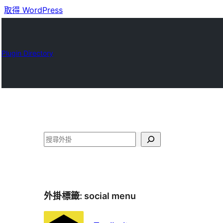
取得 WordPress
Plugin Directory
搜
尋
外掛標籤:
social menu