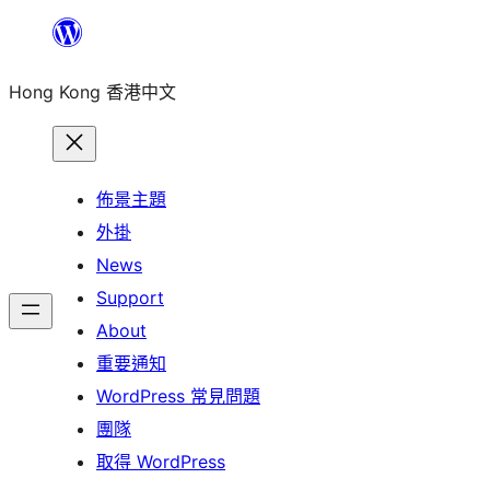
跳
至
Hong Kong 香港中文
主
要
內
容
佈景主題
外掛
News
Support
About
重要通知
WordPress 常見問題
團隊
取得 WordPress