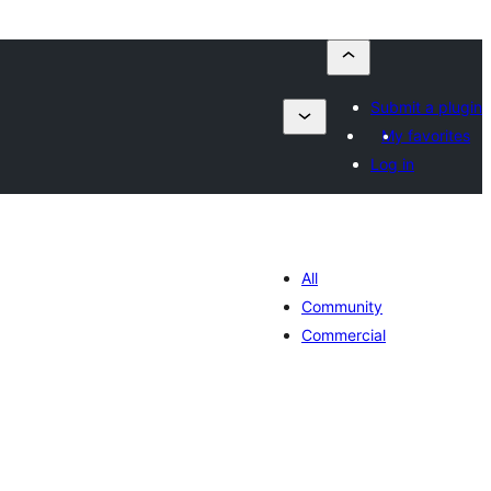
Submit a plugin
My favorites
Log in
All
Community
Commercial