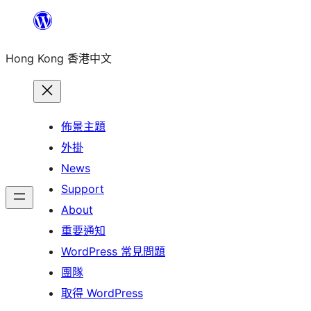
跳
至
Hong Kong 香港中文
主
要
內
容
佈景主題
外掛
News
Support
About
重要通知
WordPress 常見問題
團隊
取得 WordPress