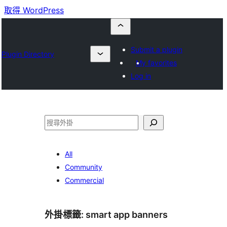
取得 WordPress
Submit a plugin
Plugin Directory
My favorites
Log in
搜
尋
All
Community
Commercial
外掛標籤:
smart app banners