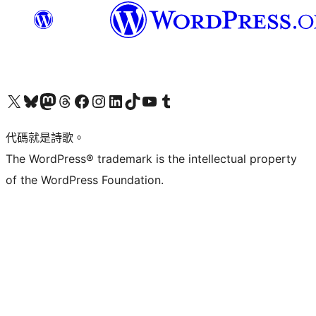
Visit our X (formerly Twitter) account
Visit our Bluesky account
Visit our Mastodon account
Visit our Threads account
訪問我們的 Facebook 專頁
Visit our Instagram account
Visit our LinkedIn account
Visit our TikTok account
Visit our YouTube channel
Visit our Tumblr account
代碼就是詩歌。
The WordPress® trademark is the intellectual property
of the WordPress Foundation.