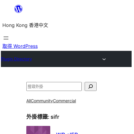
跳
至
Hong Kong 香港中文
主
要
內
取得 WordPress
容
Plugin Directory
搜
尋
All
Community
Commercial
外掛標籤:
sifr