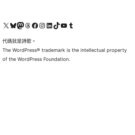
Visit our X (formerly Twitter) account
Visit our Bluesky account
Visit our Mastodon account
Visit our Threads account
訪問我們的 Facebook 專頁
Visit our Instagram account
Visit our LinkedIn account
Visit our TikTok account
Visit our YouTube channel
Visit our Tumblr account
代碼就是詩歌。
The WordPress® trademark is the intellectual property
of the WordPress Foundation.