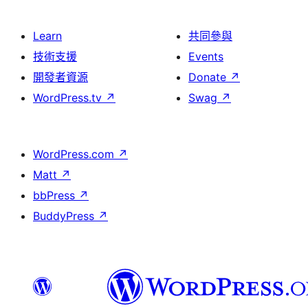
Learn
共同參與
技術支援
Events
開發者資源
Donate
↗
WordPress.tv
↗
Swag
↗
WordPress.com
↗
Matt
↗
bbPress
↗
BuddyPress
↗