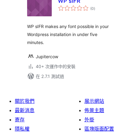
WP sIFR
總
(0
)
評
分
WP sIFR makes any font possible in your
Wordpress installation in under five
minutes.
Jupitercow
40+ 次運作中的安裝
在 2.7.1 測試過
關於我們
展示網站
最新消息
佈景主題
寄存
外掛
隱私權
區塊版面配置