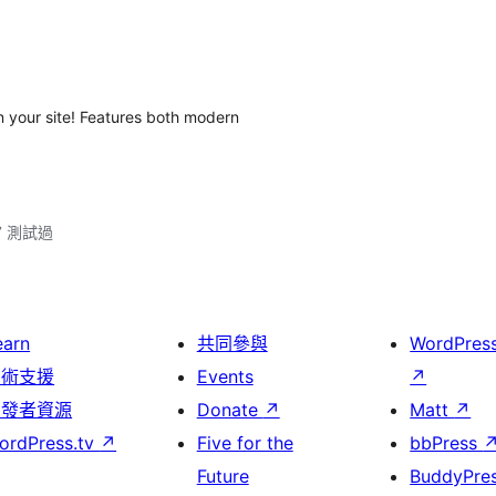
n your site! Features both modern
.7 測試過
earn
共同參與
WordPres
技術支援
Events
↗
開發者資源
Donate
↗
Matt
↗
ordPress.tv
↗
Five for the
bbPress
Future
BuddyPre