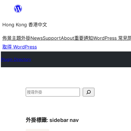
跳
至
Hong Kong 香港中文
主
要
佈景主題
外掛
News
Support
About
重要通知
WordPress 常見
內
取得 WordPress
容
Plugin Directory
搜
尋
外掛標籤:
sidebar nav