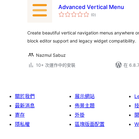
Advanced Vertical Menu
總
(0
)
評
分
Create beautiful vertical navigation menus anywhere o
block editor support and legacy widget compatibility.
Nazmul Sabuz
10+ 次運作中的安裝
在 6.8
關於我們
展示網站
L
最新消息
佈景主題
寄存
外掛
隱私權
區塊版面配置
W