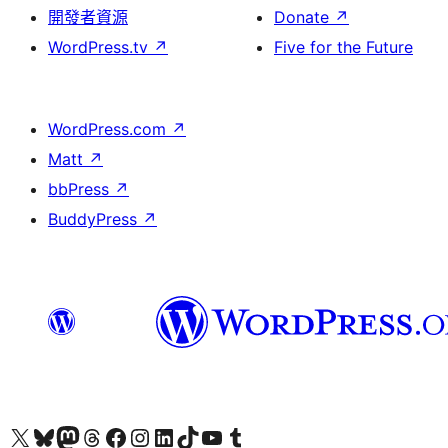
開發者資源
Donate
↗
WordPress.tv
↗
Five for the Future
WordPress.com
↗
Matt
↗
bbPress
↗
BuddyPress
↗
Visit our X (formerly Twitter) account
Visit our Bluesky account
Visit our Mastodon account
Visit our Threads account
訪問我們的 Facebook 專頁
Visit our Instagram account
Visit our LinkedIn account
Visit our TikTok account
Visit our YouTube channel
Visit our Tumblr account