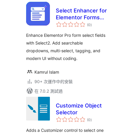
Select Enhancer for
Elementor Forms
總
with Select2
(0
)
評
分
Enhance Elementor Pro form select fields
with Select2. Add searchable
dropdowns, multi-select, tagging, and
modern UI without coding.
Kamrul Islam
90+ 次運作中的安裝
在 7.0.2 測試過
Customize Object
Selector
總
(0
)
評
分
Adds a Customizer control to select one