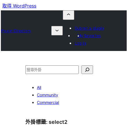
取得 WordPress
Submit a plugin
Plugin Directory
My favorites
Log in
搜
尋
All
Community
Commercial
外掛標籤:
select2