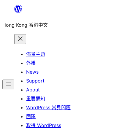
跳
至
Hong Kong 香港中文
主
要
內
容
佈景主題
外掛
News
Support
About
重要通知
WordPress 常見問題
團隊
取得 WordPress