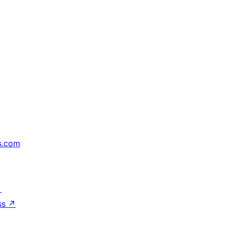
s.com
↗
ss
↗