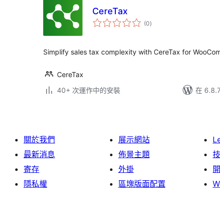
CereTax
總
(0
)
評
分
Simplify sales tax complexity with CereTax for WooCo
CereTax
40+ 次運作中的安裝
在 6.8
關於我們
展示網站
L
最新消息
佈景主題
寄存
外掛
隱私權
區塊版面配置
W