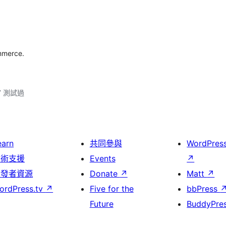
mmerce.
.7 測試過
earn
共同參與
WordPres
技術支援
Events
↗
開發者資源
Donate
↗
Matt
↗
ordPress.tv
↗
Five for the
bbPress
Future
BuddyPre