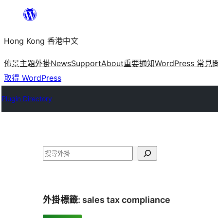
跳
至
Hong Kong 香港中文
主
要
佈景主題
外掛
News
Support
About
重要通知
WordPress 常見
內
取得 WordPress
容
Plugin Directory
搜
尋
外掛標籤:
sales tax compliance