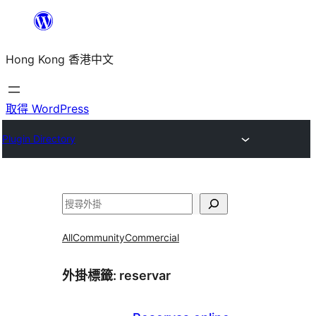
跳
至
Hong Kong 香港中文
主
要
內
取得 WordPress
容
Plugin Directory
搜
尋
All
Community
Commercial
外掛標籤:
reservar