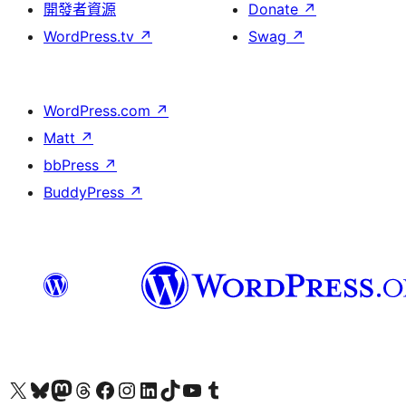
開發者資源
Donate
↗
WordPress.tv
↗
Swag
↗
WordPress.com
↗
Matt
↗
bbPress
↗
BuddyPress
↗
Visit our X (formerly Twitter) account
Visit our Bluesky account
Visit our Mastodon account
Visit our Threads account
訪問我們的 Facebook 專頁
Visit our Instagram account
Visit our LinkedIn account
Visit our TikTok account
Visit our YouTube channel
Visit our Tumblr account