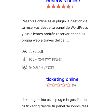
Reservas online
總
(1
)
評
分
Reservas online es el plugin la gestión de
tu reservas desde tu panel de WordPress
y tus clientes podrán reservar desde tu
propia web a través del cal …
ticketself
100+ 次運作中的安裝
在 5.8.14 測試過
ticketing online
總
(0
)
評
分
ticketing online es el plugin la gestión de
tu ticketing desde tu panel de WordPress