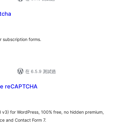
tcha
 subscription forms.
在 6.5.9 測試過
le reCAPTCHA
v3) for WordPress, 100% free, no hidden premium,
e and Contact Form 7.