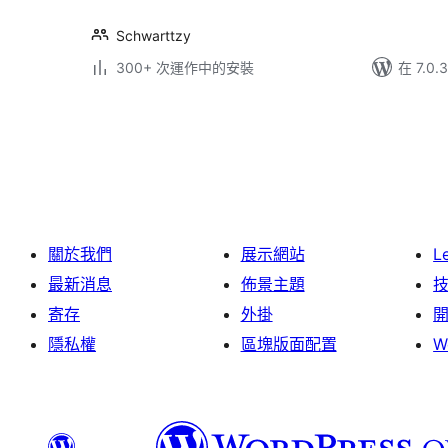
Schwarttzy
300+ 次運作中的安裝
在 7.0
Posts
pagination
關於我們
展示網站
L
最新消息
佈景主題
寄存
外掛
隱私權
區塊版面配置
W