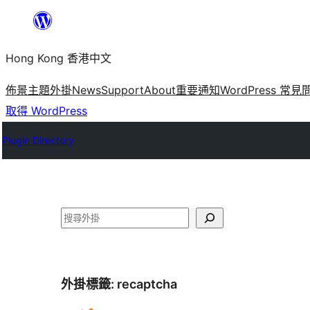
跳
至
Hong Kong 香港中文
主
要
佈景主題
外掛
News
Support
About
重要通知
WordPress 常見
內
取得 WordPress
容
Plugin Directory
搜
尋
外掛標籤:
recaptcha