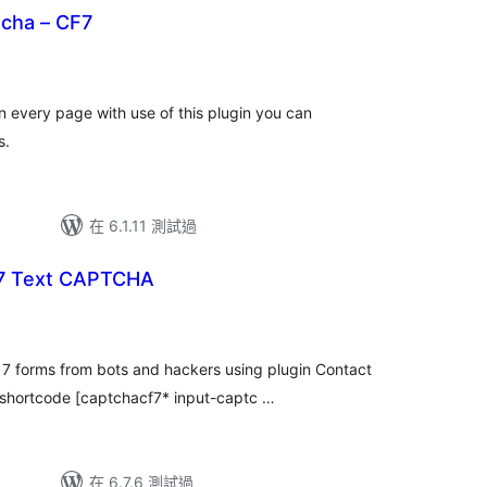
tcha – CF7
總
評
分
 every page with use of this plugin you can
s.
在 6.1.11 測試過
 7 Text CAPTCHA
7 forms from bots and hackers using plugin Contact
shortcode [captchacf7* input-captc …
在 6.7.6 測試過