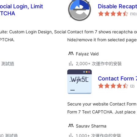
ial Login, Limit
Disable Recap
APTCHA
(10
)
Suite: Custom Login Design, Social
Contact form 7 shows recaptcha on
APTCHA.
hide/remove it from selected page
Faiyaz Vaid
.3 測試過
2,000+ 次運作中的安裝
Contact Form
總
(2
)
評
分
Secure your website Contact Form 
Form 7 Text CAPTCHA. Just place 
Saurav Sharma
.30 測試過
1,000+ 次運作中的安裝