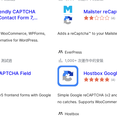
riendly CAPTCHA
Mailster reCap
總
 Contact Form 7,
(4
)
評
分
ntor
 7, WooCommerce, WPForms,
Adds a reCaptcha™ to your Mailster
native for WordPress.
EverPress
.3 測試過
1,000+ 次運作中的安裝
CAPTCHA Field
Hostbox Goog
總
(4
)
評
分
5 frontend forms with Google
Simple Google reCAPTCHA (v2 and 
no catches. Supports WooCommerc
Hostbox