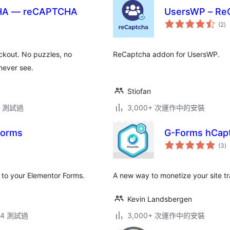
TCHA — reCAPTCHA
UsersWP – Re
總
(2
)
評
分
eckout. No puzzles, no
ReCaptcha addon for UsersWP.
never see.
Stiofan
.3 測試過
3,000+ 次運作中的安裝
Forms
G-Forms hCap
總
(3
)
評
分
 to your Elementor Forms.
A new way to monetize your site tr
Kevin Landsbergen
.14 測試過
3,000+ 次運作中的安裝