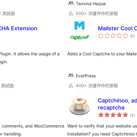
Tanvirul Haque
.6 測試過
500+ 次運作中的安裝
CHA Extension
Mailster Cool 
總
(0
)
評
分
lugin. It allows the usage of a
Adds a Cool Captcha to your Mails
gin.
EverPress
.4 測試過
400+ 次運作中的安裝
Captchinoo, ad
recaptcha
總
(3
)
評
分
s, comments, and WooCommerce
Want to verify that your website us
r handling.
installation? you need Captchinoo 