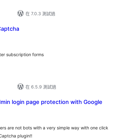
在 7.0.3 測試過
Captcha
ter subscription forms
在 6.5.9 測試過
min login page protection with Google
ers are not bots with a very simple way with one click
Captcha plugin!!