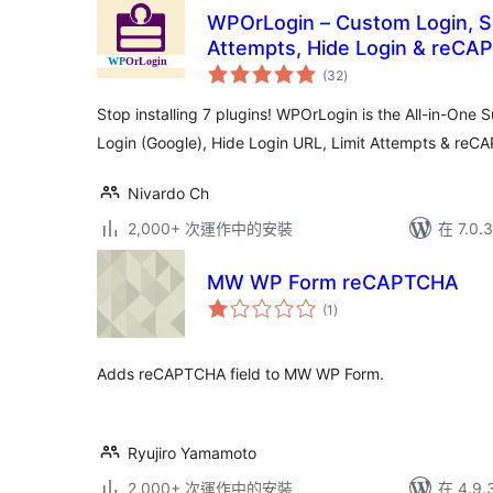
WPOrLogin – Custom Login, Soc
Attempts, Hide Login & reC
總
(32
)
評
分
Stop installing 7 plugins! WPOrLogin is the All-in-One 
Login (Google), Hide Login URL, Limit Attempts & reC
Nivardo Ch
2,000+ 次運作中的安裝
在 7.0
MW WP Form reCAPTCHA
總
(1
)
評
分
Adds reCAPTCHA field to MW WP Form.
Ryujiro Yamamoto
2,000+ 次運作中的安裝
在 4.9