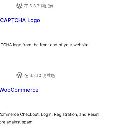
在 6.8.7 測試過
reCAPTCHA Logo
PTCHA logo from the front end of your website.
在 6.2.10 測試過
r WooCommerce
ommerce Checkout, Login, Registration, and Reset
ore against spam.