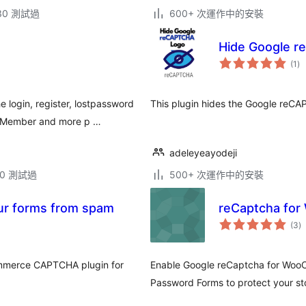
.30 測試過
600+ 次運作中的安裝
Hide Google 
總
(1
)
評
分
 login, register, lostpassword
This plugin hides the Google reCA
 Member and more p …
adeleyeayodeji
.10 測試過
500+ 次運作中的安裝
ur forms from spam
reCaptcha fo
總
(3
)
評
分
ommerce CAPTCHA plugin for
Enable Google reCaptcha for WooC
Password Forms to protect your st