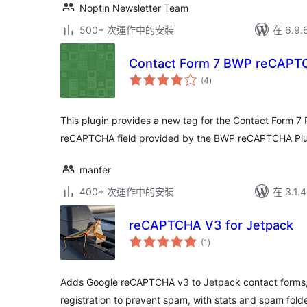
Noptin Newsletter Team
500+ 次運作中的安裝
在 6.9
Contact Form 7 BWP reCAPT
總
(4
)
評
分
This plugin provides a new tag for the Contact Form 7 P
reCAPTCHA field provided by the BWP reCAPTCHA Plu
manfer
400+ 次運作中的安裝
在 3.1
reCAPTCHA V3 for Jetpack
總
(1
)
評
分
Adds Google reCAPTCHA v3 to Jetpack contact form
registration to prevent spam, with stats and spam folde