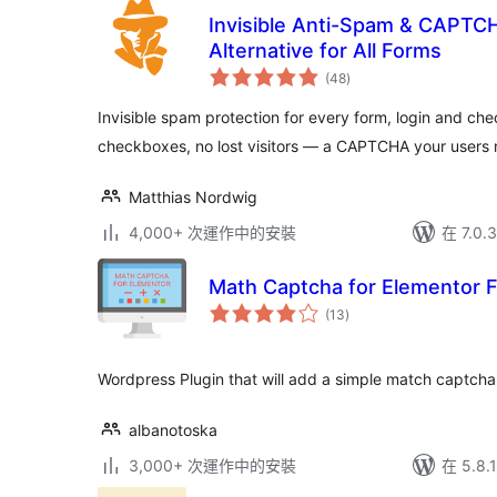
Invisible Anti-Spam & CAP
Alternative for All Forms
總
(48
)
評
分
Invisible spam protection for every form, login and ch
checkboxes, no lost visitors — a CAPTCHA your users 
Matthias Nordwig
4,000+ 次運作中的安裝
在 7.0
Math Captcha for Elementor 
總
(13
)
評
分
Wordpress Plugin that will add a simple match captcha
albanotoska
3,000+ 次運作中的安裝
在 5.8