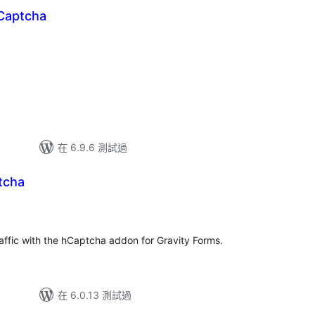
Captcha
在 6.9.6 測試過
tcha
affic with the hCaptcha addon for Gravity Forms.
在 6.0.13 測試過