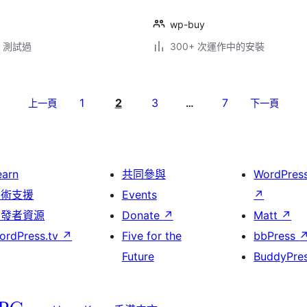
wp-buy
.3 測試過
300+ 次運作中的安裝
1
2
3
7
上一頁
…
下一頁
earn
共同參與
WordPres
技術支援
Events
↗
開發者資源
Donate
↗
Matt
↗
ordPress.tv
↗
Five for the
bbPress
Future
BuddyPre