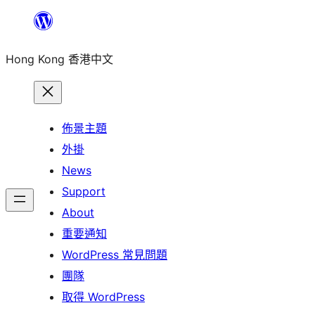
跳
至
Hong Kong 香港中文
主
要
內
容
佈景主題
外掛
News
Support
About
重要通知
WordPress 常見問題
團隊
取得 WordPress