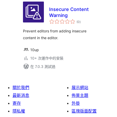
Insecure Content
Warning
總
(0
)
評
分
Prevent editors from adding insecure
content in the editor.
10up
10+ 次運作中的安裝
在 7.0.3 測試過
關於我們
展示網站
最新消息
佈景主題
寄存
外掛
隱私權
區塊版面配置