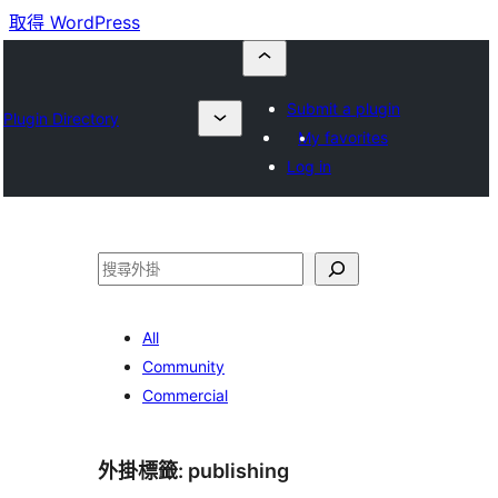
取得 WordPress
Submit a plugin
Plugin Directory
My favorites
Log in
搜
尋
All
Community
Commercial
外掛標籤:
publishing