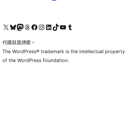
Visit our X (formerly Twitter) account
Visit our Bluesky account
Visit our Mastodon account
Visit our Threads account
訪問我們的 Facebook 專頁
Visit our Instagram account
Visit our LinkedIn account
Visit our TikTok account
Visit our YouTube channel
Visit our Tumblr account
代碼就是詩歌。
The WordPress® trademark is the intellectual property
of the WordPress Foundation.