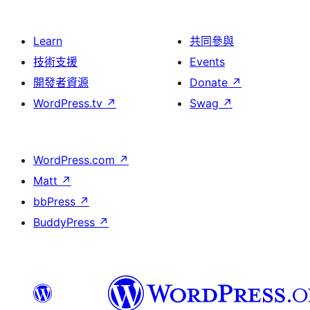
Learn
共同參與
技術支援
Events
開發者資源
Donate
↗
WordPress.tv
↗
Swag
↗
WordPress.com
↗
Matt
↗
bbPress
↗
BuddyPress
↗