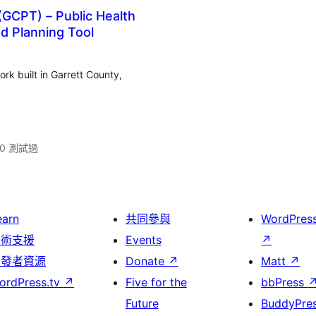
(GCPT) – Public Health
d Planning Tool
rk built in Garrett County,
.10 測試過
earn
共同參與
WordPres
技術支援
Events
↗
開發者資源
Donate
↗
Matt
↗
ordPress.tv
↗
Five for the
bbPress
Future
BuddyPre