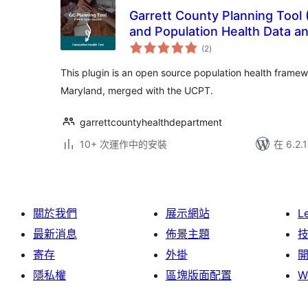
Garrett County Planning Tool 
and Population Health Data an
總
(2
)
評
分
This plugin is an open source population health framewo
Maryland, merged with the UCPT.
garrettcountyhealthdepartment
10+ 次運作中的安裝
在 6.2
關於我們
展示網站
L
最新消息
佈景主題
寄存
外掛
隱私權
區塊版面配置
W