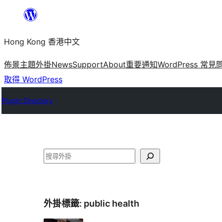
跳
至
Hong Kong 香港中文
主
要
佈景主題
外掛
News
Support
About
重要通知
WordPress 常見
內
取得 WordPress
容
Plugin Directory
搜
尋
外掛標籤:
public health