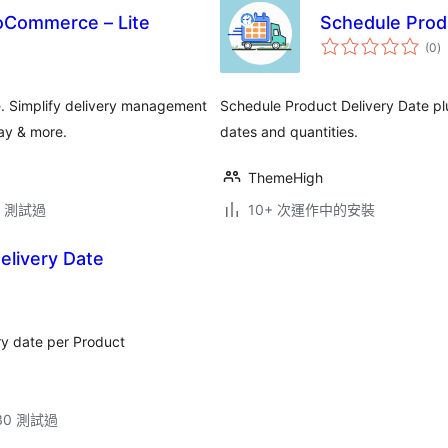
ooCommerce – Lite
Schedule Prod
總
(0
)
評
分
. Simplify delivery management
Schedule Product Delivery Date plu
day & more.
dates and quantities.
ThemeHigh
.3 測試過
10+ 次運作中的安裝
livery Date
y date per Product
.30 測試過