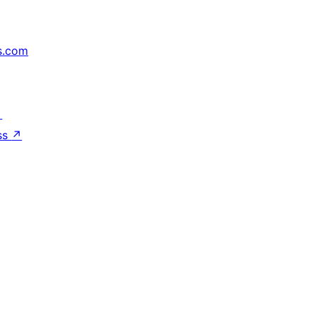
s.com
↗
ss
↗