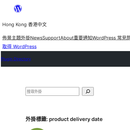
跳
至
Hong Kong 香港中文
主
要
佈景主題
外掛
News
Support
About
重要通知
WordPress 常見
內
取得 WordPress
容
Plugin Directory
搜
尋
外掛標籤:
product delivery date