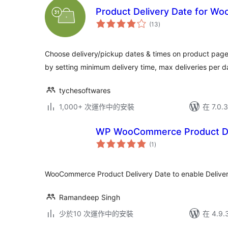
Product Delivery Date for W
總
(13
)
評
分
Choose delivery/pickup dates & times on product page
by setting minimum delivery time, max deliveries per 
tychesoftwares
1,000+ 次運作中的安裝
在 7.0
WP WooCommerce Product De
總
(1
)
評
分
WooCommerce Product Delivery Date to enable Deliver
Ramandeep Singh
少於10 次運作中的安裝
在 4.9