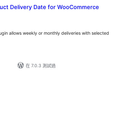
uct Delivery Date for WooCommerce
gin allows weekly or monthly deliveries with selected
在 7.0.3 測試過