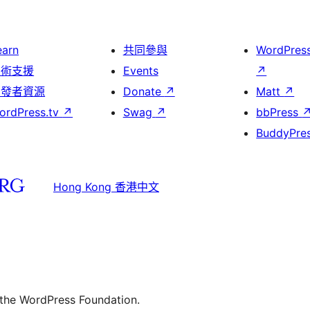
earn
共同參與
WordPres
技術支援
Events
↗
開發者資源
Donate
↗
Matt
↗
ordPress.tv
↗
Swag
↗
bbPress
BuddyPre
Hong Kong 香港中文
 the WordPress Foundation.