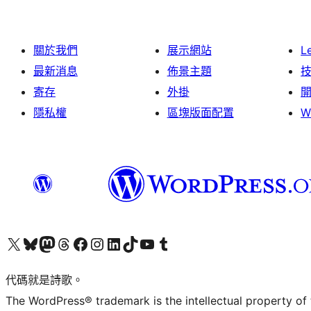
關於我們
展示網站
L
最新消息
佈景主題
寄存
外掛
隱私權
區塊版面配置
W
Visit our X (formerly Twitter) account
Visit our Bluesky account
Visit our Mastodon account
Visit our Threads account
訪問我們的 Facebook 專頁
Visit our Instagram account
Visit our LinkedIn account
Visit our TikTok account
Visit our YouTube channel
Visit our Tumblr account
代碼就是詩歌。
The WordPress® trademark is the intellectual property of