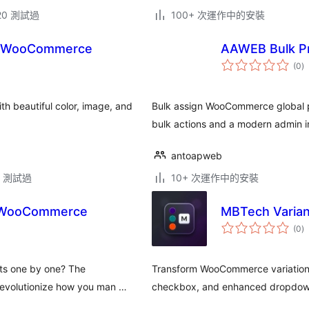
.20 測試過
100+ 次運作中的安裝
or WooCommerce
AAWEB Bulk Pr
總
(0
)
評
分
 beautiful color, image, and
Bulk assign WooCommerce global pro
bulk actions and a modern admin i
antoapweb
.3 測試過
10+ 次運作中的安裝
r WooCommerce
MBTech Varia
總
(0
)
評
分
ts one by one? The
Transform WooCommerce variation d
revolutionize how you man …
checkbox, and enhanced dropdown