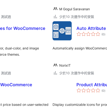
M Gogul Saravanan
.3 測試過
少於10 次運作中的安裝
hes for WooCommerce
Auto Attribute
總
(0
)
評
分
r, dual-color, and image
Automatically assign WooCommerce
erce themes.
NorixIT
.3 測試過
少於10 次運作中的安裝
for WooCommerce
Product Attrib
總
(0
)
評
分
ct price based on user-selected
Display customizable icons for pr