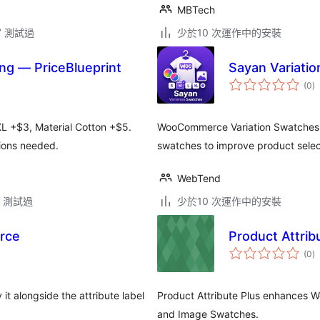
MBTech
.7 測試過
少於10 次運作中的安裝
ng — PriceBlueprint
Sayan Variat
總
(0
)
評
分
L +$3, Material Cotton +$5.
WooCommerce Variation Swatches r
tions needed.
swatches to improve product selec
WebTend
.3 測試過
少於10 次運作中的安裝
rce
Product Attrib
總
(0
)
評
分
t alongside the attribute label
Product Attribute Plus enhances W
and Image Swatches.