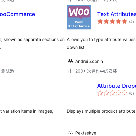
 WooCommerce
Text Attribut
總
(4
)
評
分
, shown as separate sections on
Allows you to type attribute values
.
down list.
Andrei Zobnin
.3 測試過
200+ 次運作中的安裝
Attribute Dro
總
(0
)
評
分
ariation items in images,
Displays multiple product attribut
Pektsekye