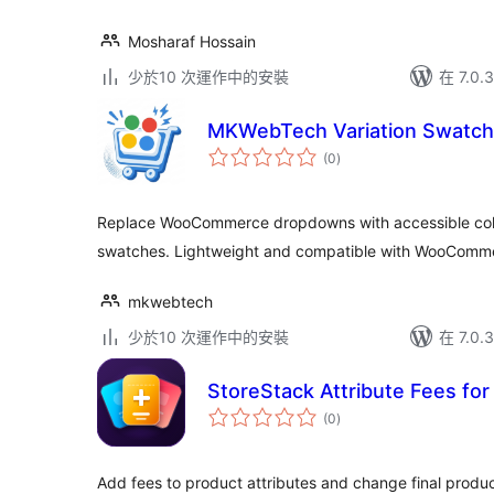
Mosharaf Hossain
少於10 次運作中的安裝
在 7.0
MKWebTech Variation Swatc
總
(0
)
評
分
Replace WooCommerce dropdowns with accessible colo
swatches. Lightweight and compatible with WooComm
mkwebtech
少於10 次運作中的安裝
在 7.0
StoreStack Attribute Fees 
總
(0
)
評
分
Add fees to product attributes and change final produ