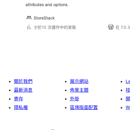
attributes and options.
StoreStack
少於10 次運作中的安裝
在 7.0
Posts
pagination
關於我們
展示網站
L
最新消息
佈景主題
寄存
外掛
隱私權
區塊版面配置
W