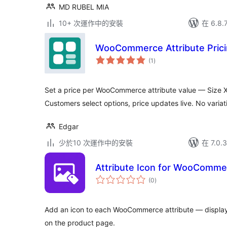
MD RUBEL MIA
10+ 次運作中的安裝
在 6.8
WooCommerce Attribute Prici
總
(1
)
評
分
Set a price per WooCommerce attribute value — Size X
Customers select options, price updates live. No varia
Edgar
少於10 次運作中的安裝
在 7.0
Attribute Icon for WooComme
總
(0
)
評
分
Add an icon to each WooCommerce attribute — display i
on the product page.