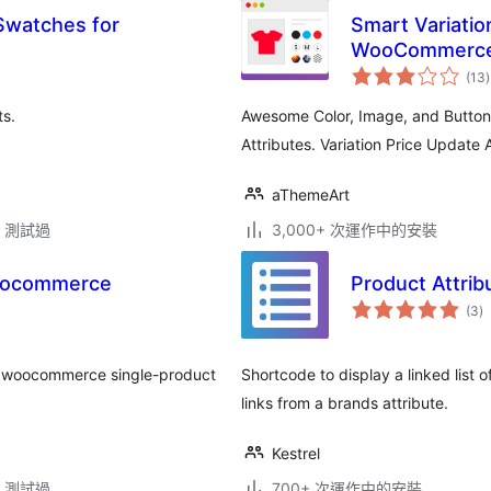
 Swatches for
Smart Variatio
WooCommerc
(13
)
s.
Awesome Color, Image, and Butto
Attributes. Variation Price Update 
aThemeArt
.3 測試過
3,000+ 次運作中的安裝
Woocommerce
Product Attri
總
(3
)
評
分
our woocommerce single-product
Shortcode to display a linked list 
links from a brands attribute.
Kestrel
.3 測試過
700+ 次運作中的安裝