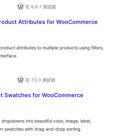
在 6.8.7 測試過
oduct Attributes for WooCommerce
duct attributes to multiple products using filters,
nterface.
在 7.0.3 測試過
nt Swatches for WooCommerce
ropdowns into beautiful color, image, label,
 swatches with drag-and-drop sorting.