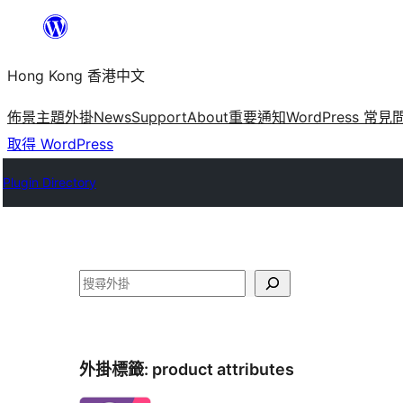
跳
至
Hong Kong 香港中文
主
要
佈景主題
外掛
News
Support
About
重要通知
WordPress 常見
內
取得 WordPress
容
Plugin Directory
搜
尋
外掛標籤:
product attributes