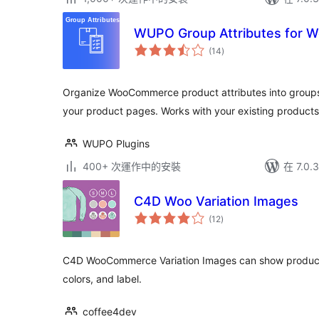
WUPO Group Attributes for
總
(14
)
評
分
Organize WooCommerce product attributes into groups
your product pages. Works with your existing products
WUPO Plugins
400+ 次運作中的安裝
在 7.0
C4D Woo Variation Images
總
(12
)
評
分
C4D WooCommerce Variation Images can show product v
colors, and label.
coffee4dev