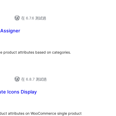
在 6.7.6 測試過
 Assigner
 product attributes based on categories.
在 6.8.7 測試過
ute Icons Display
oduct attributes on WooCommerce single product