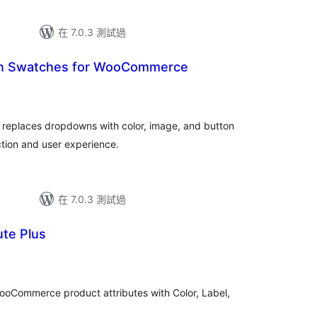
在 7.0.3 測試過
ion Swatches for WooCommerce
eplaces dropdowns with color, image, and button
tion and user experience.
在 7.0.3 測試過
ute Plus
ooCommerce product attributes with Color, Label,