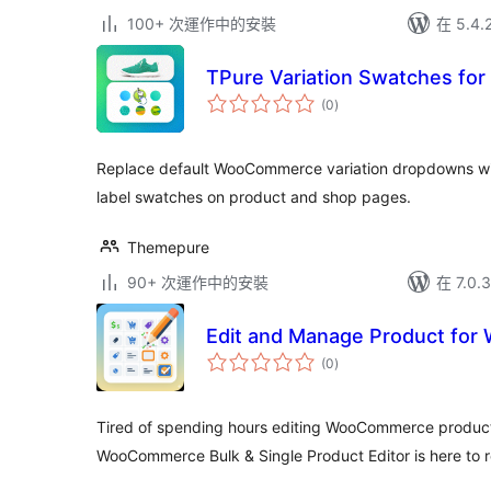
100+ 次運作中的安裝
在 5.4
TPure Variation Swatches f
總
(0
)
評
分
Replace default WooCommerce variation dropdowns with
label swatches on product and shop pages.
Themepure
90+ 次運作中的安裝
在 7.0
Edit and Manage Product fo
總
(0
)
評
分
Tired of spending hours editing WooCommerce produc
WooCommerce Bulk & Single Product Editor is here to 