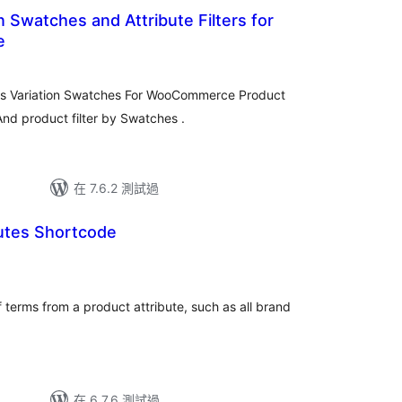
n Swatches and Attribute Filters for
e
總
評
分
ns Variation Swatches For WooCommerce Product
And product filter by Swatches .
在 7.6.2 測試過
butes Shortcode
of terms from a product attribute, such as all brand
在 6.7.6 測試過