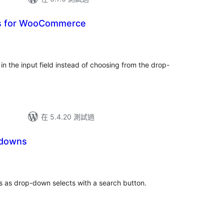
es for WooCommerce
 in the input field instead of choosing from the drop-
在 5.4.20 測試過
pdowns
es as drop-down selects with a search button.