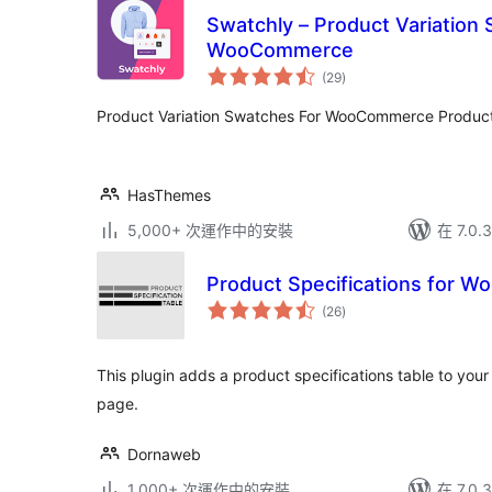
Swatchly – Product Variation
WooCommerce
總
(29
)
評
分
Product Variation Swatches For WooCommerce Product
HasThemes
5,000+ 次運作中的安裝
在 7.0
Product Specifications for 
總
(26
)
評
分
This plugin adds a product specifications table to y
page.
Dornaweb
1,000+ 次運作中的安裝
在 7.0