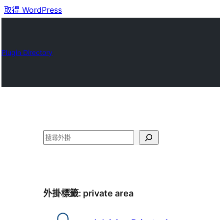
取得 WordPress
Plugin Directory
搜
尋
外掛標籤:
private area