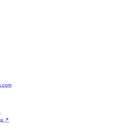
s.com
↗
ss
↗