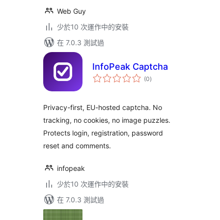
Web Guy
少於10 次運作中的安裝
在 7.0.3 測試過
InfoPeak Captcha
總
(0
)
評
分
Privacy-first, EU-hosted captcha. No
tracking, no cookies, no image puzzles.
Protects login, registration, password
reset and comments.
infopeak
少於10 次運作中的安裝
在 7.0.3 測試過