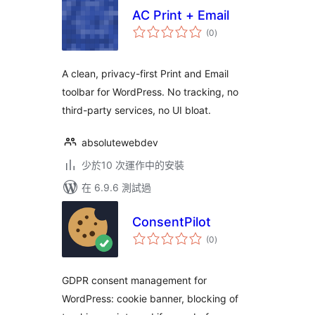
AC Print + Email
總
(0
)
評
分
A clean, privacy-first Print and Email
toolbar for WordPress. No tracking, no
third-party services, no UI bloat.
absolutewebdev
少於10 次運作中的安裝
在 6.9.6 測試過
ConsentPilot
總
(0
)
評
分
GDPR consent management for
WordPress: cookie banner, blocking of