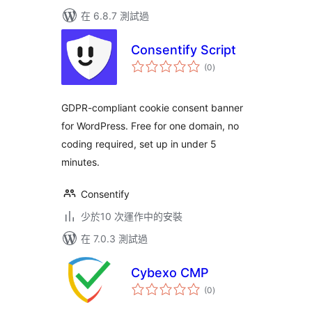
在 6.8.7 測試過
Consentify Script
總
(0
)
評
分
GDPR-compliant cookie consent banner
for WordPress. Free for one domain, no
coding required, set up in under 5
minutes.
Consentify
少於10 次運作中的安裝
在 7.0.3 測試過
Cybexo CMP
總
(0
)
評
分