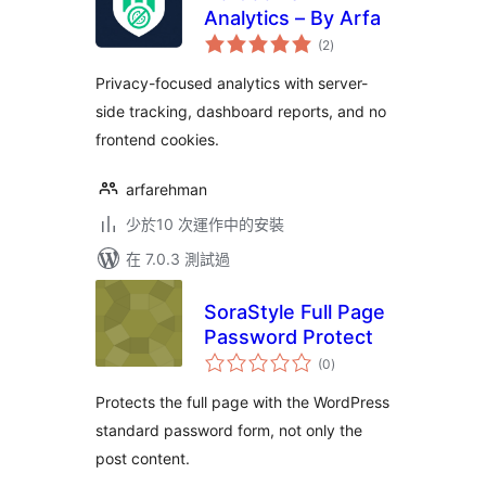
Analytics – By Arfa
總
(2
)
評
分
Privacy-focused analytics with server-
side tracking, dashboard reports, and no
frontend cookies.
arfarehman
少於10 次運作中的安裝
在 7.0.3 測試過
SoraStyle Full Page
Password Protect
總
(0
)
評
分
Protects the full page with the WordPress
standard password form, not only the
post content.