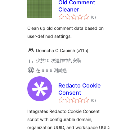
Old Comment
Cleaner
總
(0
)
評
分
Clean up old comment data based on
user-defined settings.
Donncha O Caoimh (a11n)
少於10 次運作中的安裝
在 6.6.6 測試過
Redacto Cookie
Consent
總
(0
)
評
分
Integrates Redacto Cookie Consent
script with configurable domain,
organization UUID, and workspace UUID.