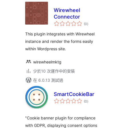
Wirewheel
Connector
總
(0
)
評
分
This plugin integrates with Wirewheel
instance and render the forms easily
within Wordpress site.
wirewheelmktg
少於10 次運作中的安裝
在 6.0.13 測試過
SmartCookieBar
總
(0
)
評
分
"Cookie banner plugin for compliance
with GDPR, displaying consent options