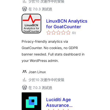
少於10 次運作中的安裝
在 7.0.3 測試過
LinuxBCN Analytics
for GoatCounter
總
(0
)
評
分
Privacy-friendly analytics via
GoatCounter. No cookies, no GDPR
banner needed. Full stats dashboard in
your WordPress admin.
Joan Linux
少於10 次運作中的安裝
在 7.0.3 測試過
Luciditi Age
Assurance
總