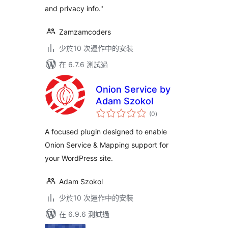
and privacy info."
Zamzamcoders
少於10 次運作中的安裝
在 6.7.6 測試過
Onion Service by
Adam Szokol
總
(0
)
評
分
A focused plugin designed to enable
Onion Service & Mapping support for
your WordPress site.
Adam Szokol
少於10 次運作中的安裝
在 6.9.6 測試過