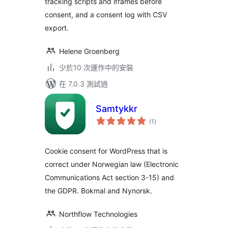
tracking scripts and iframes before
consent, and a consent log with CSV
export.
Helene Groenberg
少於10 次運作中的安裝
在 7.0.3 測試過
Samtykkr
總
(1
)
評
分
Cookie consent for WordPress that is
correct under Norwegian law (Electronic
Communications Act section 3-15) and
the GDPR. Bokmal and Nynorsk.
Northflow Technologies