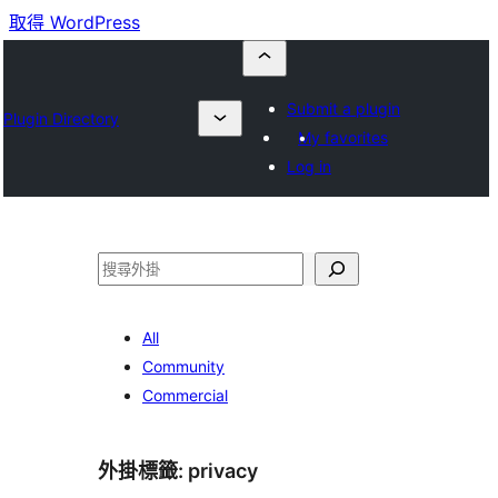
取得 WordPress
Submit a plugin
Plugin Directory
My favorites
Log in
搜
尋
All
Community
Commercial
外掛標籤:
privacy