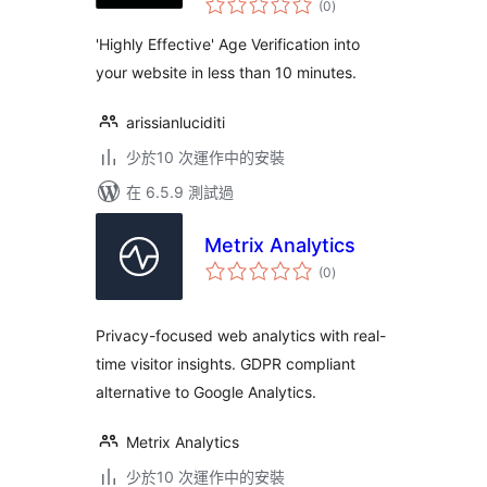
Integration
(0
)
評
分
'Highly Effective' Age Verification into
your website in less than 10 minutes.
arissianluciditi
少於10 次運作中的安裝
在 6.5.9 測試過
Metrix Analytics
總
(0
)
評
分
Privacy-focused web analytics with real-
time visitor insights. GDPR compliant
alternative to Google Analytics.
Metrix Analytics
少於10 次運作中的安裝