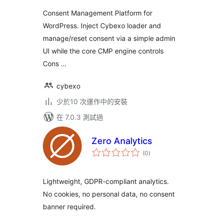
Consent Management Platform for
WordPress. Inject Cybexo loader and
manage/reset consent via a simple admin
UI while the core CMP engine controls
Cons …
cybexo
少於10 次運作中的安裝
在 7.0.3 測試過
Zero Analytics
總
(0
)
評
分
Lightweight, GDPR-compliant analytics.
No cookies, no personal data, no consent
banner required.