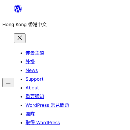
跳
至
Hong Kong 香港中文
主
要
內
容
佈景主題
外掛
News
Support
About
重要通知
WordPress 常見問題
團隊
取得 WordPress