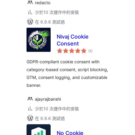
redacto
少於10 次運作中的安裝
在 6.9.6 測試過
Nivaj Cookie
Consent
總
(1
)
評
分
GDPR-compliant cookie consent with
category-based consent, script blocking,
GTM, consent logging, and customizable
banner.
ajayrajbanshi
少於10 次運作中的安裝
在 6.9.6 測試過
No Cookie