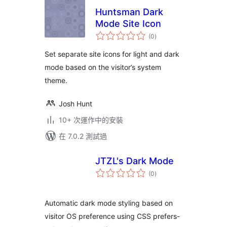
Huntsman Dark
Mode Site Icon
總
(0
)
評
分
Set separate site icons for light and dark
mode based on the visitor’s system
theme.
Josh Hunt
10+ 次運作中的安裝
在 7.0.2 測試過
JTZL's Dark Mode
總
(0
)
評
分
Automatic dark mode styling based on
visitor OS preference using CSS prefers-