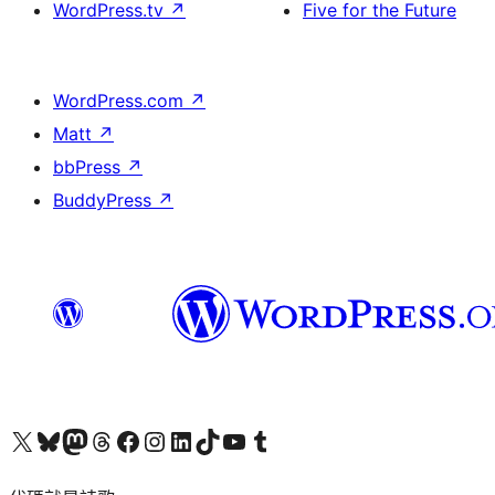
WordPress.tv
↗
Five for the Future
WordPress.com
↗
Matt
↗
bbPress
↗
BuddyPress
↗
Visit our X (formerly Twitter) account
Visit our Bluesky account
Visit our Mastodon account
Visit our Threads account
訪問我們的 Facebook 專頁
Visit our Instagram account
Visit our LinkedIn account
Visit our TikTok account
Visit our YouTube channel
Visit our Tumblr account