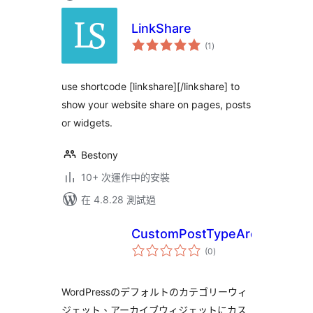
LinkShare
總
(1
)
評
分
use shortcode [linkshare][/linkshare] to
show your website share on pages, posts
or widgets.
Bestony
10+ 次運作中的安裝
在 4.8.28 測試過
CustomPostTypeArchive
總
(0
)
評
分
WordPressのデフォルトのカテゴリーウィ
ジェット、アーカイブウィジェットにカス