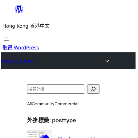
跳
至
Hong Kong 香港中文
主
要
內
取得 WordPress
容
Plugin Directory
搜
尋
All
Community
Commercial
外掛標籤:
posttype