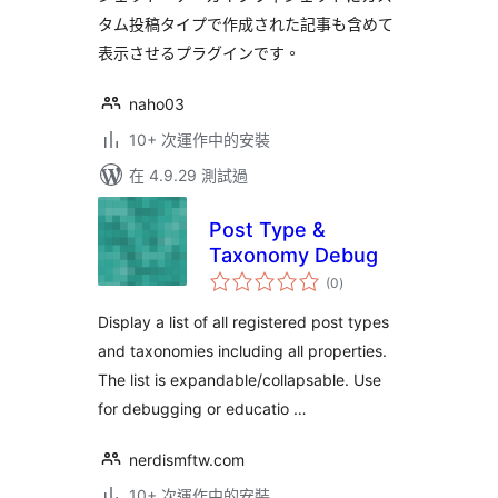
タム投稿タイプで作成された記事も含めて
表示させるプラグインです。
naho03
10+ 次運作中的安裝
在 4.9.29 測試過
Post Type &
Taxonomy Debug
總
(0
)
評
分
Display a list of all registered post types
and taxonomies including all properties.
The list is expandable/collapsable. Use
for debugging or educatio …
nerdismftw.com
10+ 次運作中的安裝