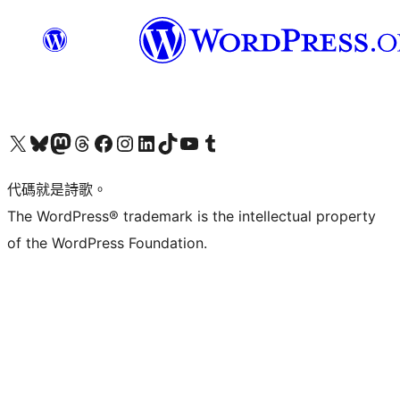
Visit our X (formerly Twitter) account
Visit our Bluesky account
Visit our Mastodon account
Visit our Threads account
訪問我們的 Facebook 專頁
Visit our Instagram account
Visit our LinkedIn account
Visit our TikTok account
Visit our YouTube channel
Visit our Tumblr account
代碼就是詩歌。
The WordPress® trademark is the intellectual property
of the WordPress Foundation.