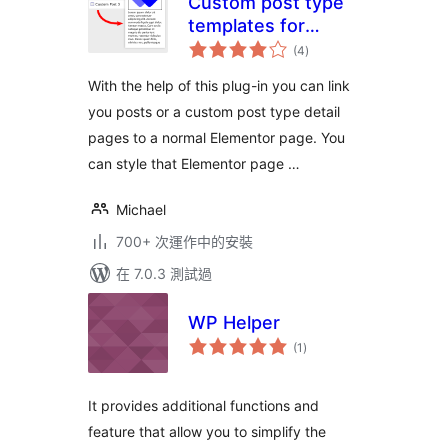
Custom post type
templates for
總
Elementor
(4
)
評
分
With the help of this plug-in you can link
you posts or a custom post type detail
pages to a normal Elementor page. You
can style that Elementor page …
Michael
700+ 次運作中的安裝
在 7.0.3 測試過
WP Helper
總
(1
)
評
分
It provides additional functions and
feature that allow you to simplify the