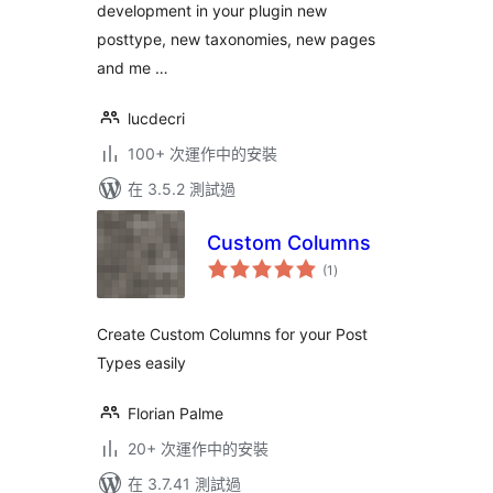
development in your plugin new
posttype, new taxonomies, new pages
and me …
lucdecri
100+ 次運作中的安裝
在 3.5.2 測試過
Custom Columns
總
(1
)
評
分
Create Custom Columns for your Post
Types easily
Florian Palme
20+ 次運作中的安裝
在 3.7.41 測試過