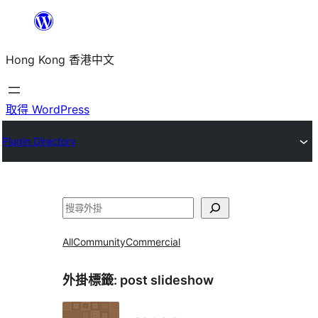
跳
至
Hong Kong 香港中文
主
要
內
取得 WordPress
容
Plugin Directory
搜
尋
All
Community
Commercial
外掛標籤:
post slideshow