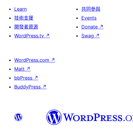
Learn
共同參與
技術支援
Events
開發者資源
Donate
↗
WordPress.tv
↗
Swag
↗
WordPress.com
↗
Matt
↗
bbPress
↗
BuddyPress
↗