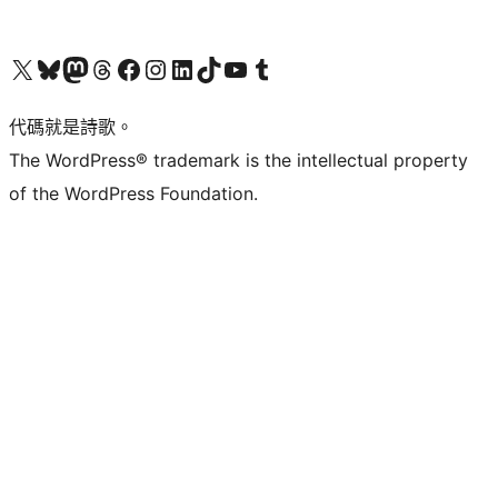
Visit our X (formerly Twitter) account
Visit our Bluesky account
Visit our Mastodon account
Visit our Threads account
訪問我們的 Facebook 專頁
Visit our Instagram account
Visit our LinkedIn account
Visit our TikTok account
Visit our YouTube channel
Visit our Tumblr account
代碼就是詩歌。
The WordPress® trademark is the intellectual property
of the WordPress Foundation.