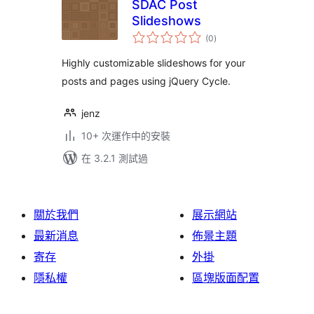
SDAC Post
Slideshows
總
(0
)
評
分
Highly customizable slideshows for your
posts and pages using jQuery Cycle.
jenz
10+ 次運作中的安裝
在 3.2.1 測試過
關於我們
展示網站
最新消息
佈景主題
寄存
外掛
隱私權
區塊版面配置