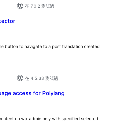
在 7.0.2 測試過
tector
le button to navigate to a post translation created
在 4.5.33 測試過
uage access for Polylang
t content on wp-admin only with specified selected