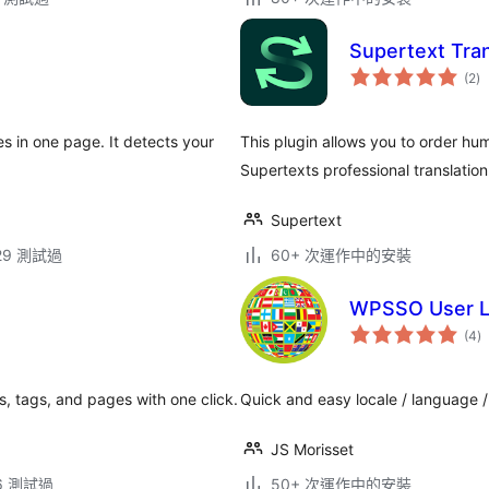
Supertext Tran
總
(2
)
評
分
es in one page. It detects your
This plugin allows you to order hu
Supertexts professional translation
Supertext
.29 測試過
60+ 次運作中的安裝
WPSSO User Lo
總
(4
)
評
分
s, tags, and pages with one click.
Quick and easy locale / language /
JS Morisset
.6 測試過
50+ 次運作中的安裝