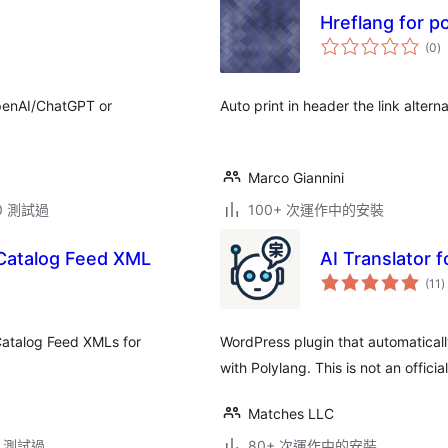
Hreflang for p
總
(0
)
評
分
OpenAI/ChatGPT or
Auto print in header the link altern
Marco Giannini
.0 測試過
100+ 次運作中的安裝
atalog Feed XML
AI Translator f
(11
)
atalog Feed XMLs for
WordPress plugin that automaticall
with Polylang. This is not an officia
Matches LLC
.2 測試過
80+ 次運作中的安裝