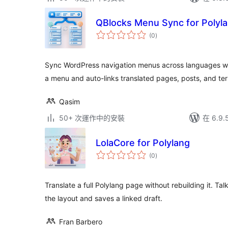
QBlocks Menu Sync for Polyl
總
(0
)
評
分
Sync WordPress navigation menus across languages wit
a menu and auto-links translated pages, posts, and te
Qasim
50+ 次運作中的安裝
在 6.9
LolaCore for Polylang
總
(0
)
評
分
Translate a full Polylang page without rebuilding it. Ta
the layout and saves a linked draft.
Fran Barbero