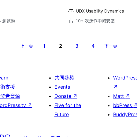
UDX Usability Dynamics
.8 測試過
10+ 次運作中的安裝
1
2
3
4
上一頁
下一頁
earn
共同參與
WordPres
技術支援
Events
↗
開發者資源
Donate
↗
Matt
↗
ordPress.tv
↗
Five for the
bbPress
Future
BuddyPre