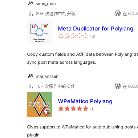
svoy_man
20+ 次運作中的安裝
在 6.4
Meta Duplicator for Polylang
總
(0
)
評
分
Copy custom fields and ACF data between Polylang tra
sync post meta across languages.
marianssen
10+ 次運作中的安裝
在 6.8
WPeMatico Polylang
總
(1
)
評
分
Gives support to WPeMatico for auto publishing posts 
plugin.