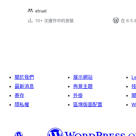
etruel
10+ 次運作中的安裝
在 6.5
Posts
pagination
關於我們
展示網站
L
最新消息
佈景主題
寄存
外掛
隱私權
區塊版面配置
W