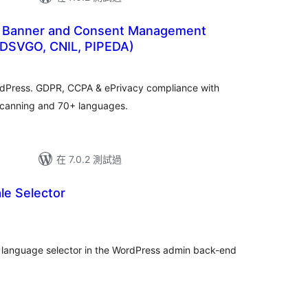
e Banner and Consent Management
DSVGO, CNIL, PIPEDA)
ordPress. GDPR, CCPA & ePrivacy compliance with
scanning and 70+ languages.
在 7.0.2 測試過
le Selector
/ language selector in the WordPress admin back-end