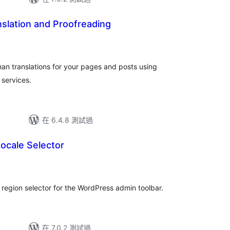
slation and Proofreading
man translations for your pages and posts using
 services.
在 6.4.8 測試過
cale Selector
 region selector for the WordPress admin toolbar.
在 7.0.2 測試過