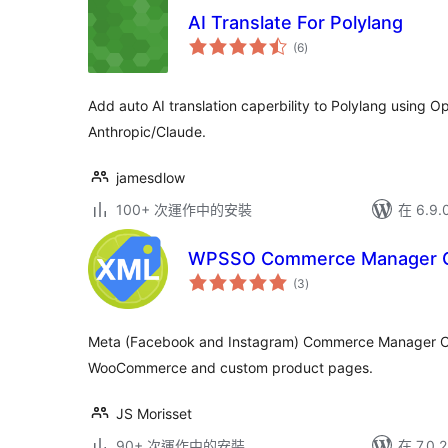
AI Translate For Polylang
總
(6
)
評
分
Add auto AI translation caperbility to Polylang using 
Anthropic/Claude.
jamesdlow
100+ 次運作中的安裝
在 6.9
WPSSO Commerce Manager C
總
(3
)
評
分
Meta (Facebook and Instagram) Commerce Manager C
WooCommerce and custom product pages.
JS Morisset
90+ 次運作中的安裝
在 7.0