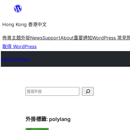
跳
至
Hong Kong 香港中文
主
要
佈景主題
外掛
News
Support
About
重要通知
WordPress 常見
內
取得 WordPress
容
Plugin Directory
搜
尋
外掛標籤:
polylang