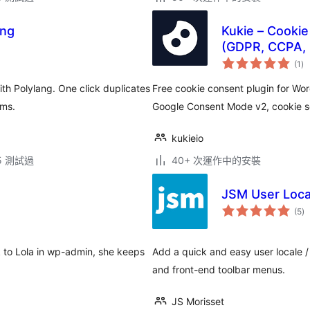
ang
Kukie – Cooki
(GDPR, CCPA, 
總
(1
)
評
分
h Polylang. One click duplicates
Free cookie consent plugin for W
rms.
Google Consent Mode v2, cookie 
kukieio
.5 測試過
40+ 次運作中的安裝
JSM User Loca
總
(5
)
評
分
lk to Lola in wp-admin, she keeps
Add a quick and easy user locale 
and front-end toolbar menus.
JS Morisset