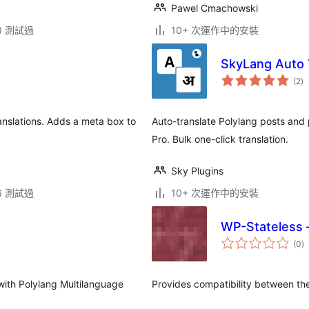
Pawel Cmachowski
.8 測試過
10+ 次運作中的安裝
SkyLang Auto T
總
(2
)
評
分
nslations. Adds a meta box to
Auto-translate Polylang posts and 
Pro. Bulk one-click translation.
Sky Plugins
.6 測試過
10+ 次運作中的安裝
WP-Stateless 
總
(0
)
評
分
with Polylang Multilanguage
Provides compatibility between th