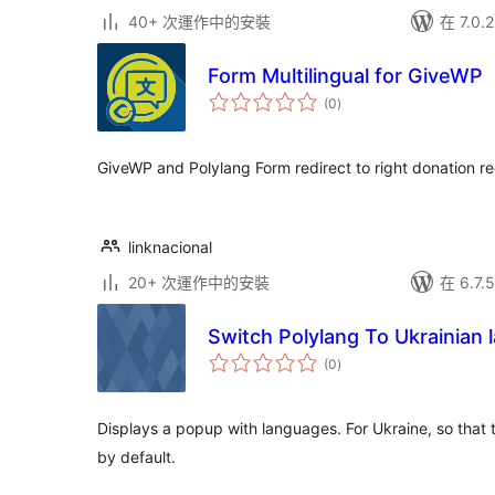
40+ 次運作中的安裝
在 7.0
Form Multilingual for GiveWP
總
(0
)
評
分
GiveWP and Polylang Form redirect to right donation re
linknacional
20+ 次運作中的安裝
在 6.7
Switch Polylang To Ukrainian
總
(0
)
評
分
Displays a popup with languages. For Ukraine, so that t
by default.