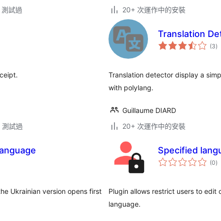
.2 測試過
20+ 次運作中的安裝
Translation De
總
(3
)
評
分
ceipt.
Translation detector display a simp
with polylang.
Guillaume DIARD
.5 測試過
20+ 次運作中的安裝
 language
Specified lang
總
(0
)
評
分
he Ukrainian version opens first
Plugin allows restrict users to edi
language.