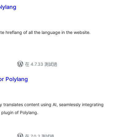
olylang
ate hreflang of all the language in the website.
在 4.7.33 測試過
or Polylang
總
評
分
y translates content using AI, seamlessly integrating
l plugin of Polylang.
在 7.0.2 測試過