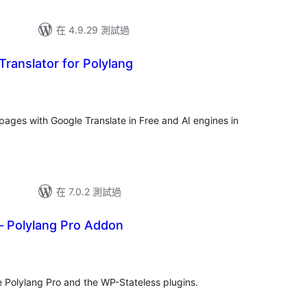
在 4.9.29 測試過
ranslator for Polylang
pages with Google Translate in Free and AI engines in
在 7.0.2 測試過
– Polylang Pro Addon
e Polylang Pro and the WP-Stateless plugins.