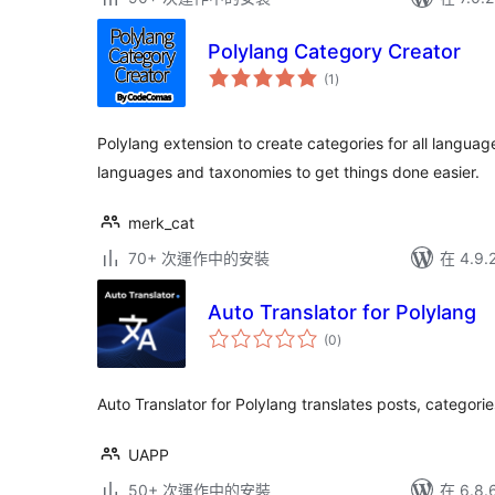
Polylang Category Creator
總
(1
)
評
分
Polylang extension to create categories for all languag
languages and taxonomies to get things done easier.
merk_cat
70+ 次運作中的安裝
在 4.9
Auto Translator for Polylang
總
(0
)
評
分
Auto Translator for Polylang translates posts, categorie
UAPP
50+ 次運作中的安裝
在 6.8