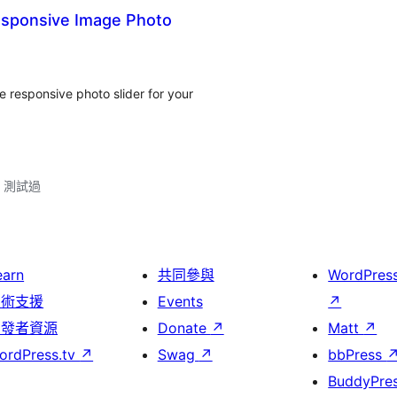
Responsive Image Photo
e responsive photo slider for your
.3 測試過
earn
共同參與
WordPres
技術支援
Events
↗
開發者資源
Donate
↗
Matt
↗
ordPress.tv
↗
Swag
↗
bbPress
BuddyPre