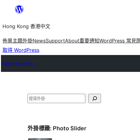
跳
至
Hong Kong 香港中文
主
要
佈景主題
外掛
News
Support
About
重要通知
WordPress 常見
內
取得 WordPress
容
Plugin Directory
搜
尋
外掛標籤:
Photo Slider