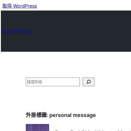
取得 WordPress
Plugin Directory
搜
尋
外掛標籤:
personal message