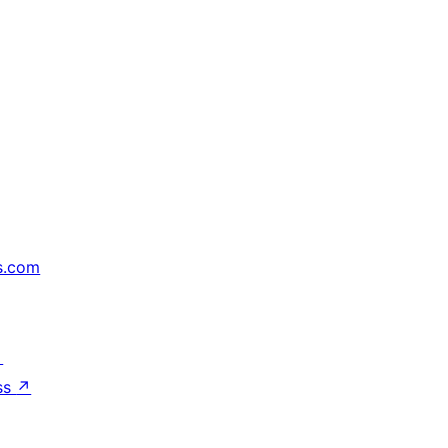
s.com
↗
ss
↗