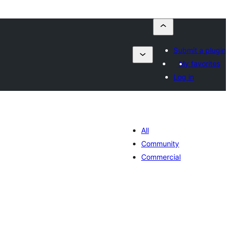
Submit a plugin
My favorites
Log in
All
Community
Commercial