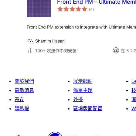
Front End PM – Ultimate Memb
總
(4
)
評
分
Front End PM extension to integrate with Ultimate Me
Shamim Hasan
100+ 次運作中的安裝
在 5.2
關於我們
展示網站
L
最新消息
佈景主題
寄存
外掛
隱私權
區塊版面配置
W