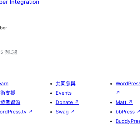
er Integration
mber
.25 測試過
earn
共同參與
WordPres
技術支援
Events
↗
開發者資源
Donate
↗
Matt
↗
ordPress.tv
↗
Swag
↗
bbPress
BuddyPre