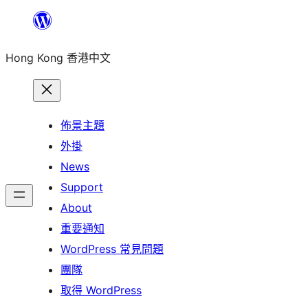
跳
至
Hong Kong 香港中文
主
要
內
容
佈景主題
外掛
News
Support
About
重要通知
WordPress 常見問題
團隊
取得 WordPress