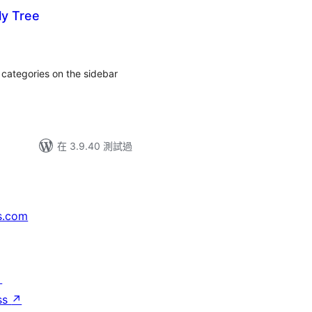
ly Tree
categories on the sidebar
在 3.9.40 測試過
s.com
↗
ss
↗