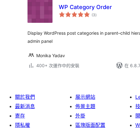
WP Category Order
總
(3
)
評
分
Display WordPress post categories in parent–child hiera
admin panel
Monika Yadav
400+ 次運作中的安裝
在 6.8
關於我們
展示網站
L
最新消息
佈景主題
寄存
外掛
隱私權
區塊版面配置
W