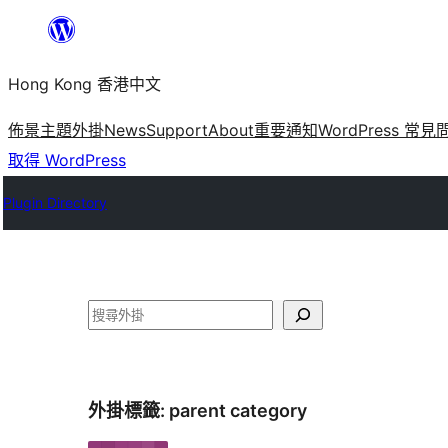
跳
至
Hong Kong 香港中文
主
要
佈景主題
外掛
News
Support
About
重要通知
WordPress 常見
內
取得 WordPress
容
Plugin Directory
搜
尋
外掛標籤:
parent category