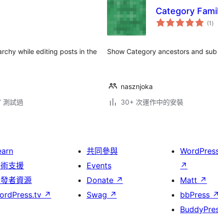
Category Fami
總
(1
)
評
分
rchy while editing posts in the
Show Category ancestors and sub 
nasznjoka
.7 測試過
30+ 次運作中的安裝
earn
共同參與
WordPres
技術支援
Events
↗
開發者資源
Donate
↗
Matt
↗
ordPress.tv
↗
Swag
↗
bbPress
BuddyPre