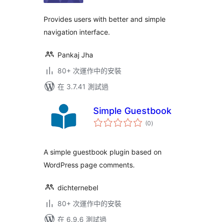
Provides users with better and simple
navigation interface.
Pankaj Jha
80+ 次運作中的安裝
在 3.7.41 測試過
Simple Guestbook
總
(0
)
評
分
A simple guestbook plugin based on
WordPress page comments.
dichternebel
80+ 次運作中的安裝
在 6.9.6 測試過