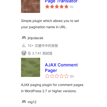
Page Translator
總
(1
)
評
分
Simple plugin which allows you to set
your pagination name in URL.
jiripolacek
10+ 次運作中的安裝
在 3.7.41 測試過
AJAX Comment
Pager
總
(0
)
評
分
AJAX paging plugin for comment pages
in WordPress 2.7 or higher versions.
mg12