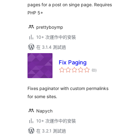
pages for a post on singe page. Requires
PHP 5+
prettyboymp
10+ 次運作中的安裝
在 3.1.4 測試過
Fix Paging
總
(0
)
評
分
Fixes paginator with custom permalinks
for some sites.
Napych
10+ 次運作中的安裝
在 3.2.1 測試過