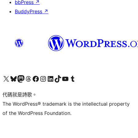
bbPress
↗
BuddyPress
↗
Visit our X (formerly Twitter) account
Visit our Bluesky account
Visit our Mastodon account
Visit our Threads account
訪問我們的 Facebook 專頁
Visit our Instagram account
Visit our LinkedIn account
Visit our TikTok account
Visit our YouTube channel
Visit our Tumblr account
代碼就是詩歌。
The WordPress® trademark is the intellectual property
of the WordPress Foundation.