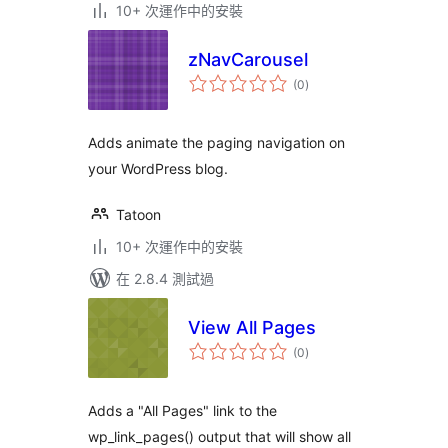
10+ 次運作中的安裝
zNavCarousel
總
(0
)
評
分
Adds animate the paging navigation on
your WordPress blog.
Tatoon
10+ 次運作中的安裝
在 2.8.4 測試過
View All Pages
總
(0
)
評
分
Adds a "All Pages" link to the
wp_link_pages() output that will show all