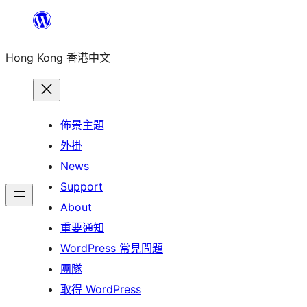
跳
至
Hong Kong 香港中文
主
要
內
容
佈景主題
外掛
News
Support
About
重要通知
WordPress 常見問題
團隊
取得 WordPress