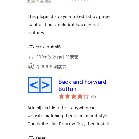
分
This plugin displays a linked list by page
number. It is simple but has several
features.
strix-bubol5
200+ 次運作中的安裝
在 6.9.6 測試過
Back and Forward
Button
總
(4
)
評
分
Add ◄ and ► button anywhere in
website matching theme color and style.
Check the Live Preview first, then Install.
Dear