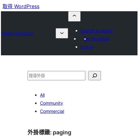
取得 WordPress
Submit a plugin
Plugin Directory
My favorites
Log in
搜
尋
All
Community
Commercial
外掛標籤:
paging