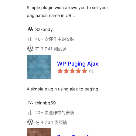
分
Simple plugin wich allows you to set your
pagination name in URL.
Szkandy
40+ 次運作中的安裝
在 3.7.41 測試過
WP Paging Ajax
總
(1
)
評
分
A simple plugin using ajax to paging.
thinhbg59
20+ 次運作中的安裝
在 4.7.34 測試過