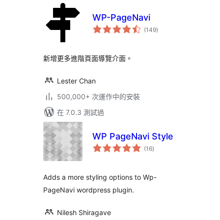
WP-PageNavi
總
(149
)
評
分
新增更多進階頁面導覽介面。
Lester Chan
500,000+ 次運作中的安裝
在 7.0.3 測試過
WP PageNavi Style
總
(16
)
評
分
Adds a more styling options to Wp-
PageNavi wordpress plugin.
Nilesh Shiragave