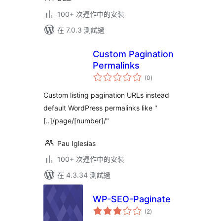
100+ 次運作中的安裝
在 7.0.3 測試過
Custom Pagination
Permalinks
總
(0
)
評
分
Custom listing pagination URLs instead
default WordPress permalinks like "
[..]/page/[number]/"
Pau Iglesias
100+ 次運作中的安裝
在 4.3.34 測試過
WP-SEO-Paginate
總
(2
)
評
分