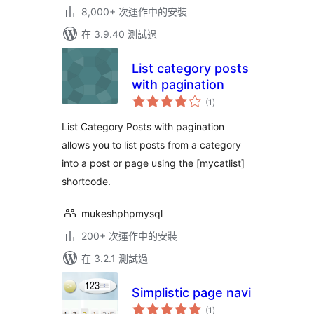
8,000+ 次運作中的安裝
在 3.9.40 測試過
List category posts
with pagination
總
(1
)
評
分
List Category Posts with pagination
allows you to list posts from a category
into a post or page using the [mycatlist]
shortcode.
mukeshphpmysql
200+ 次運作中的安裝
在 3.2.1 測試過
Simplistic page navi
總
(1
)
評