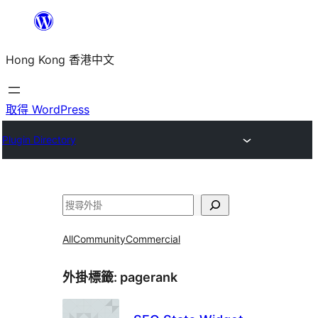
跳
至
Hong Kong 香港中文
主
要
內
取得 WordPress
容
Plugin Directory
搜
尋
All
Community
Commercial
外掛標籤:
pagerank