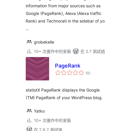
information from major sources such as
Google (PageRank), Alexa (Alexa traffic
Rank) and Technorati in the sidebar of yo
…
grobekelle
10+ 次運作中的安裝
在 2.7 測試過
PageRank
總
(0
)
評
分
statistX PageRank displays the Google
(TM) PageRank of your WordPress blog.
Yatko
10+ 次運作中的安裝
在 2.9.2 測試過