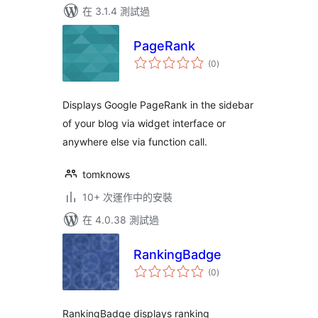
在 3.1.4 測試過
PageRank
總
(0
)
評
分
Displays Google PageRank in the sidebar
of your blog via widget interface or
anywhere else via function call.
tomknows
10+ 次運作中的安裝
在 4.0.38 測試過
RankingBadge
總
(0
)
評
分
RankingBadge displays ranking