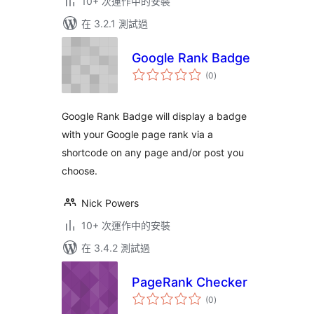
10+ 次運作中的安裝
在 3.2.1 測試過
Google Rank Badge
總
(0
)
評
分
Google Rank Badge will display a badge
with your Google page rank via a
shortcode on any page and/or post you
choose.
Nick Powers
10+ 次運作中的安裝
在 3.4.2 測試過
PageRank Checker
總
(0
)
評
分