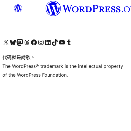
Visit our X (formerly Twitter) account
Visit our Bluesky account
Visit our Mastodon account
Visit our Threads account
訪問我們的 Facebook 專頁
Visit our Instagram account
Visit our LinkedIn account
Visit our TikTok account
Visit our YouTube channel
Visit our Tumblr account
代碼就是詩歌。
The WordPress® trademark is the intellectual property
of the WordPress Foundation.