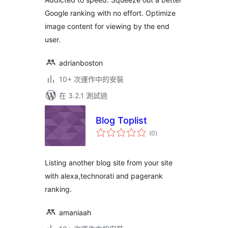
Google ranking with no effort. Optimize
image content for viewing by the end
user.
adrianboston
10+ 次運作中的安裝
在 3.2.1 測試過
Blog Toplist
總
(0
)
評
分
Listing another blog site from your site
with alexa,technorati and pagerank
ranking.
amaniaah