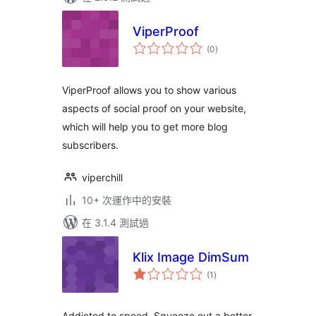
ViperProof
總
(0
)
評
分
ViperProof allows you to show various
aspects of social proof on your website,
which will help you to get more blog
subscribers.
viperchill
10+ 次運作中的安裝
在 3.1.4 測試過
Klix Image DimSum
總
(1
)
評
分
Addicted to speed. Squeeze out a better