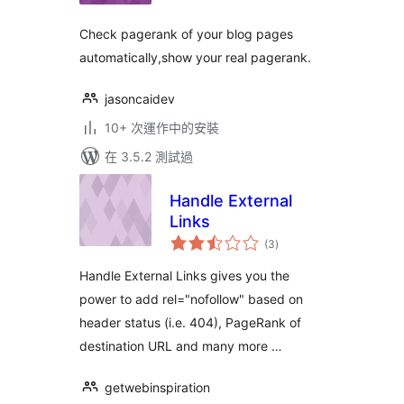
Check pagerank of your blog pages
automatically,show your real pagerank.
jasoncaidev
10+ 次運作中的安裝
在 3.5.2 測試過
Handle External
Links
總
(3
)
評
分
Handle External Links gives you the
power to add rel="nofollow" based on
header status (i.e. 404), PageRank of
destination URL and many more …
getwebinspiration