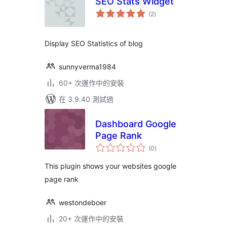
SEO Stats Widget
總
(2
)
評
分
Display SEO Statistics of blog
sunnyverma1984
60+ 次運作中的安裝
在 3.9.40 測試過
Dashboard Google
Page Rank
總
(0
)
評
分
This plugin shows your websites google
page rank
westondeboer
20+ 次運作中的安裝