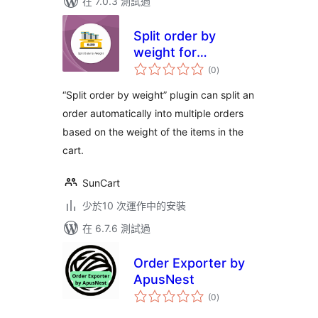
在 7.0.3 測試過
Split order by
weight for
總
WooCommerce
(0
)
評
分
“Split order by weight” plugin can split an
order automatically into multiple orders
based on the weight of the items in the
cart.
SunCart
少於10 次運作中的安裝
在 6.7.6 測試過
Order Exporter by
ApusNest
總
(0
)
評
分