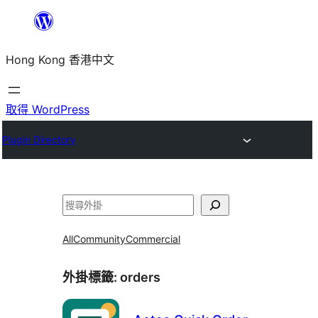
跳
至
Hong Kong 香港中文
主
要
內
取得 WordPress
容
Plugin Directory
搜
尋
All
Community
Commercial
外掛標籤:
orders