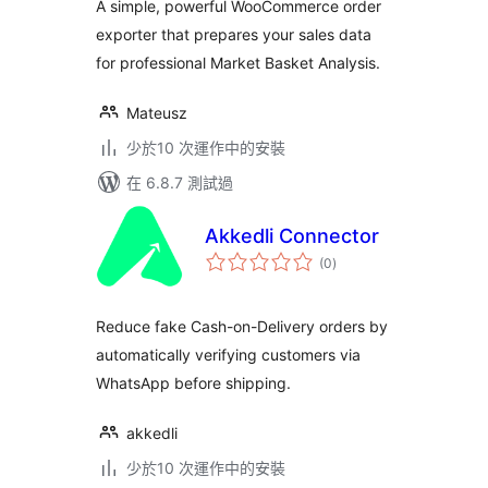
A simple, powerful WooCommerce order
exporter that prepares your sales data
for professional Market Basket Analysis.
Mateusz
少於10 次運作中的安裝
在 6.8.7 測試過
Akkedli Connector
總
(0
)
評
分
Reduce fake Cash-on-Delivery orders by
automatically verifying customers via
WhatsApp before shipping.
akkedli
少於10 次運作中的安裝