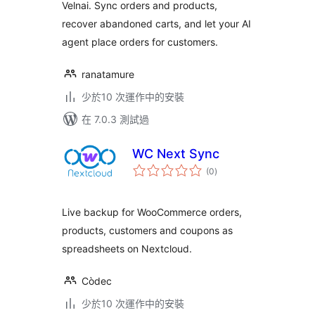
Velnai. Sync orders and products,
recover abandoned carts, and let your AI
agent place orders for customers.
ranatamure
少於10 次運作中的安裝
在 7.0.3 測試過
WC Next Sync
總
(0
)
評
分
Live backup for WooCommerce orders,
products, customers and coupons as
spreadsheets on Nextcloud.
Còdec
少於10 次運作中的安裝