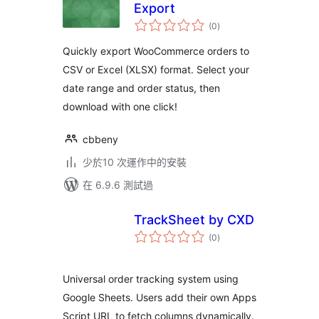
Export
總
(0
)
評
分
Quickly export WooCommerce orders to
CSV or Excel (XLSX) format. Select your
date range and order status, then
download with one click!
cbbeny
少於10 次運作中的安裝
在 6.9.6 測試過
TrackSheet by CXD
總
(0
)
評
分
Universal order tracking system using
Google Sheets. Users add their own Apps
Script URL to fetch columns dynamically.