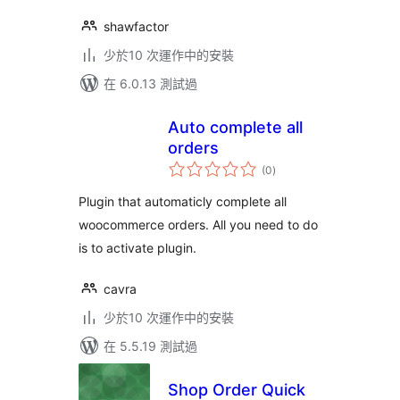
shawfactor
少於10 次運作中的安裝
在 6.0.13 測試過
Auto complete all
orders
總
(0
)
評
分
Plugin that automaticly complete all
woocommerce orders. All you need to do
is to activate plugin.
cavra
少於10 次運作中的安裝
在 5.5.19 測試過
Shop Order Quick