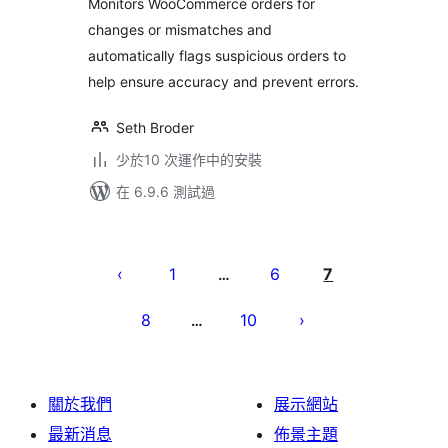
Monitors WooCommerce orders for
changes or mismatches and
automatically flags suspicious orders to
help ensure accuracy and prevent errors.
Seth Broder
少於10 次運作中的安裝
在 6.9.6 測試過
Posts
pagination
1
6
7
…
8
10
…
關於我們
展示網站
最新消息
佈景主題