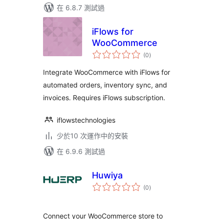
在 6.8.7 測試過
iFlows for
WooCommerce
總
(0
)
評
分
Integrate WooCommerce with iFlows for
automated orders, inventory sync, and
invoices. Requires iFlows subscription.
iflowstechnologies
少於10 次運作中的安裝
在 6.9.6 測試過
Huwiya
總
(0
)
評
分
Connect your WooCommerce store to