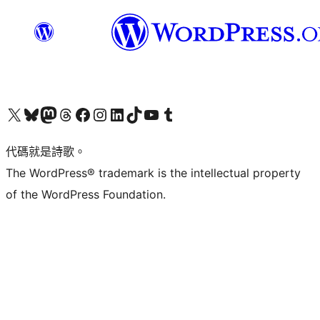
Visit our X (formerly Twitter) account
Visit our Bluesky account
Visit our Mastodon account
Visit our Threads account
訪問我們的 Facebook 專頁
Visit our Instagram account
Visit our LinkedIn account
Visit our TikTok account
Visit our YouTube channel
Visit our Tumblr account
代碼就是詩歌。
The WordPress® trademark is the intellectual property
of the WordPress Foundation.