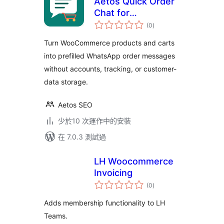
Aetos Quick Order
Chat for
總
WooCommerce
(0
)
評
分
Turn WooCommerce products and carts
into prefilled WhatsApp order messages
without accounts, tracking, or customer-
data storage.
Aetos SEO
少於10 次運作中的安裝
在 7.0.3 測試過
LH Woocommerce
Invoicing
總
(0
)
評
分
Adds membership functionality to LH
Teams.