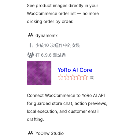
See product images directly in your
WooCommerce order list — no more
clicking order by order.
dynamomx
少於10 次運作中的安裝
在 6.9.6 測試過
YoRo AI Core
總
(0
)
評
分
Connect WooCommerce to YoRo AI API
for guarded store chat, action previews,
local execution, and customer email
drafting.
YoOhw Studio