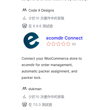
Code X Designs
少於10 次運作中的安裝
在 6.9.6 測試過
ecomdir Connect
總
(0
)
評
分
Connect your WooCommerce store to
ecomdir for order management,
automatic packer assignment, and
packer lock.
dukman
少於10 次運作中的安裝
在 7.0.3 測試過