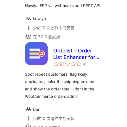
Huwiya ERP via webhooks and REST API.
huwiya
少於10 次運作中的安裝
在 7.0.3 測試過
Ordelist – Order
List Enhancer for
總
WooCommerce
(0
)
評
分
Spot repeat customers, flag likely
duplicates, color the shipping column
and show the order total – right in the
WooCommerce orders admin.
Dan
少於10 次運作中的安裝