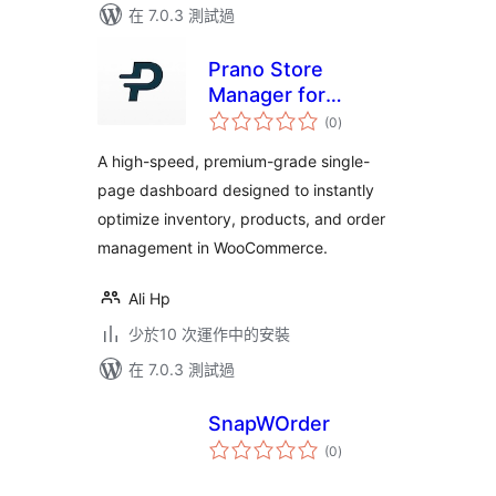
在 7.0.3 測試過
Prano Store
Manager for
總
WooCommerce
(0
)
評
分
A high-speed, premium-grade single-
page dashboard designed to instantly
optimize inventory, products, and order
management in WooCommerce.
Ali Hp
少於10 次運作中的安裝
在 7.0.3 測試過
SnapWOrder
總
(0
)
評
分