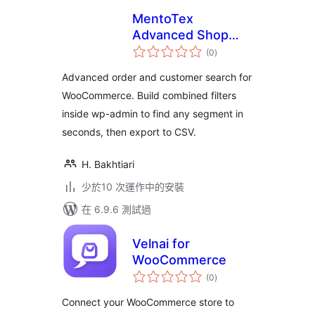
MentoTex
Advanced Shop
總
Search for
(0
)
評
分
WooCommerce
Advanced order and customer search for
WooCommerce. Build combined filters
inside wp-admin to find any segment in
seconds, then export to CSV.
H. Bakhtiari
少於10 次運作中的安裝
在 6.9.6 測試過
Velnai for
WooCommerce
總
(0
)
評
分
Connect your WooCommerce store to