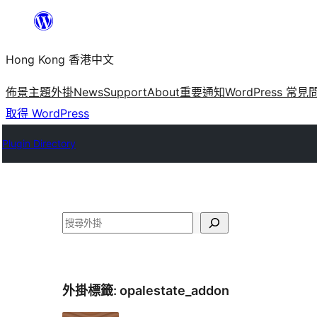
跳
至
Hong Kong 香港中文
主
要
佈景主題
外掛
News
Support
About
重要通知
WordPress 常見
內
取得 WordPress
容
Plugin Directory
搜
尋
外掛標籤:
opalestate_addon