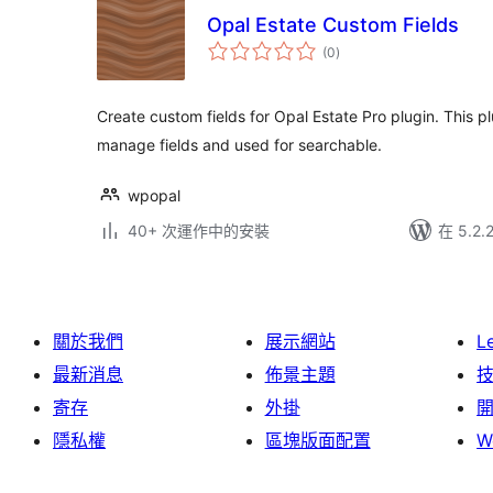
Opal Estate Custom Fields
總
(0
)
評
分
Create custom fields for Opal Estate Pro plugin. This p
manage fields and used for searchable.
wpopal
40+ 次運作中的安裝
在 5.2
關於我們
展示網站
L
最新消息
佈景主題
寄存
外掛
隱私權
區塊版面配置
W