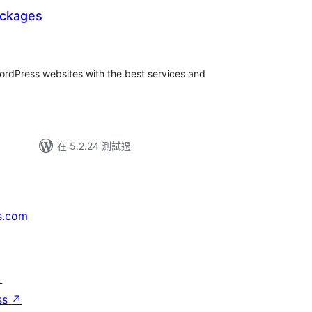
ackages
ordPress websites with the best services and
在 5.2.24 測試過
s.com
↗
ss
↗