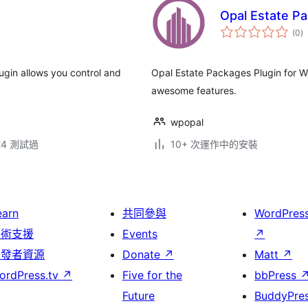
Opal Estate P
總
(0
)
評
分
lugin allows you control and
Opal Estate Packages Plugin for W
awesome features.
wpopal
.24 測試過
10+ 次運作中的安裝
earn
共同參與
WordPres
技術支援
Events
↗
開發者資源
Donate
↗
Matt
↗
ordPress.tv
↗
Five for the
bbPress
Future
BuddyPre