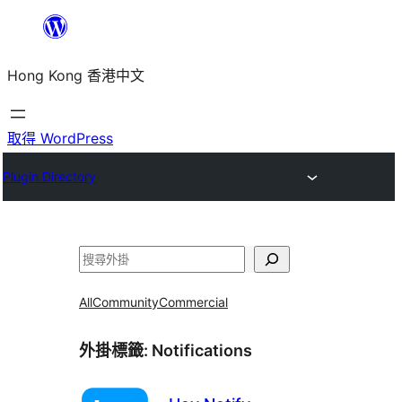
跳
至
Hong Kong 香港中文
主
要
內
取得 WordPress
容
Plugin Directory
搜
尋
All
Community
Commercial
外掛標籤:
Notifications