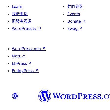
Learn
共同參與
技術支援
Events
開發者資源
Donate
↗
WordPress.tv
↗
Swag
↗
WordPress.com
↗
Matt
↗
bbPress
↗
BuddyPress
↗