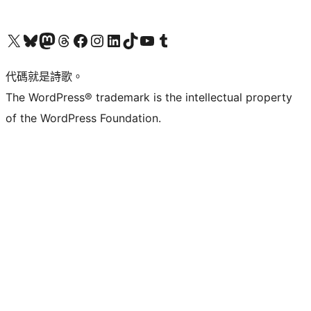
Visit our X (formerly Twitter) account
Visit our Bluesky account
Visit our Mastodon account
Visit our Threads account
訪問我們的 Facebook 專頁
Visit our Instagram account
Visit our LinkedIn account
Visit our TikTok account
Visit our YouTube channel
Visit our Tumblr account
代碼就是詩歌。
The WordPress® trademark is the intellectual property
of the WordPress Foundation.