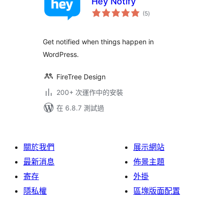
Hey Notify
總
(5
)
評
分
Get notified when things happen in
WordPress.
FireTree Design
200+ 次運作中的安裝
在 6.8.7 測試過
關於我們
展示網站
最新消息
佈景主題
寄存
外掛
隱私權
區塊版面配置