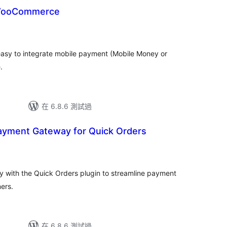
WooCommerce
sy to integrate mobile payment (Mobile Money or
.
在 6.8.6 測試過
ayment Gateway for Quick Orders
 with the Quick Orders plugin to streamline payment
ers.
在 6.8.6 測試過