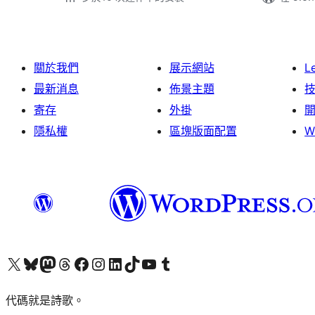
關於我們
展示網站
L
最新消息
佈景主題
寄存
外掛
隱私權
區塊版面配置
W
Visit our X (formerly Twitter) account
Visit our Bluesky account
Visit our Mastodon account
Visit our Threads account
訪問我們的 Facebook 專頁
Visit our Instagram account
Visit our LinkedIn account
Visit our TikTok account
Visit our YouTube channel
Visit our Tumblr account
代碼就是詩歌。