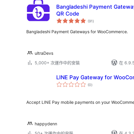
Bangladeshi Payment Gatewa
QR Code
總
(91
)
評
分
Bangladeshi Payment Gateways for WooCommerce.
ultraDevs
5,000+ 次運作中的安裝
在 6.9
LINE Pay Gateway for WooC
總
(0
)
評
分
Accept LINE Pay mobile payments on your WooComme
happydenn
50+ 次運作中的安裝
在 4.3