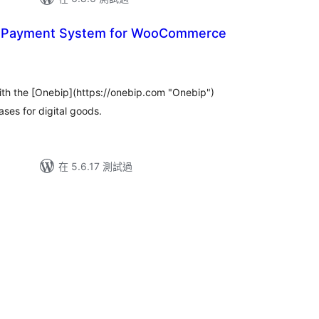
e Payment System for WooCommerce
ith the [Onebip](https://onebip.com "Onebip")
es for digital goods.
在 5.6.17 測試過