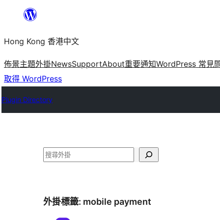
跳
至
Hong Kong 香港中文
主
要
佈景主題
外掛
News
Support
About
重要通知
WordPress 常見
內
取得 WordPress
容
Plugin Directory
搜
尋
外掛標籤:
mobile payment