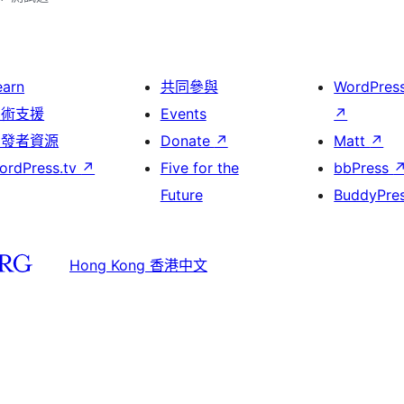
earn
共同參與
WordPres
技術支援
Events
↗
開發者資源
Donate
↗
Matt
↗
ordPress.tv
↗
Five for the
bbPress
Future
BuddyPre
Hong Kong 香港中文