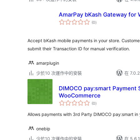
AmarPay bKash Gateway for
總
(0
)
評
分
Accept bKash mobile payments in your store. Custom
submit their Transaction ID for manual verification.
amarplugin
少於10 次運作中的安裝
在 7.0
DIMOCO pay:smart Payment S
WooCommerce
總
(0
)
評
分
Allows payments with 3rd Party DIMOCO pay:smart i
onebip
少於10 次運作中的安裝
在 5.6