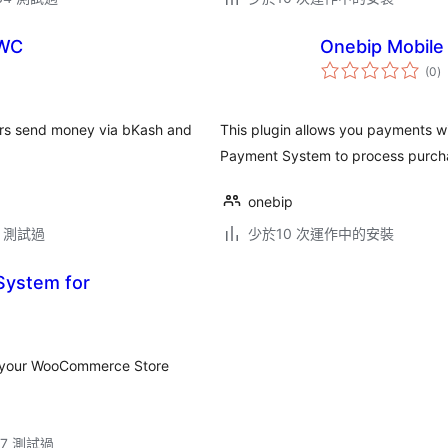
 WC
Onebip Mobil
總
(0
)
評
分
ers send money via bKash and
This plugin allows you payments w
Payment System to process purchas
onebip
.2 測試過
少於10 次運作中的安裝
ystem for
n your WooCommerce Store
.17 測試過