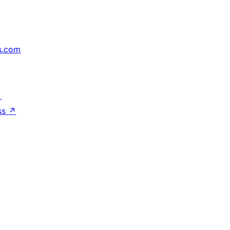
s.com
↗
ss
↗