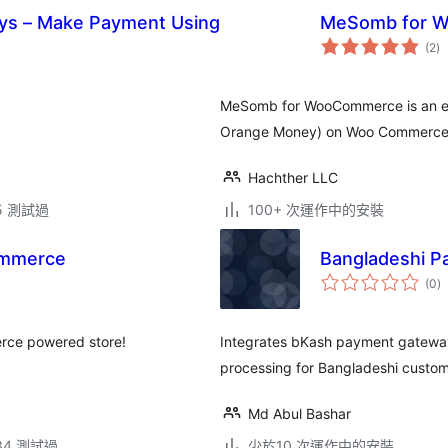
ys – Make Payment Using
MeSomb for 
總
(2
)
評
分
MeSomb for WooCommerce is an ea
Orange Money) on Woo Commerce
Hachther LLC
.5 測試過
100+ 次運作中的安裝
ommerce
Bangladeshi P
總
(0
)
評
分
rce powered store!
Integrates bKash payment gateway
processing for Bangladeshi custom
Md Abul Bashar
.34 測試過
少於10 次運作中的安裝