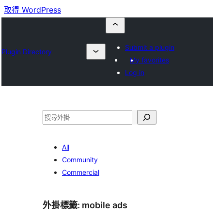
取得 WordPress
Submit a plugin
Plugin Directory
My favorites
Log in
搜
尋
All
Community
Commercial
外掛標籤:
mobile ads