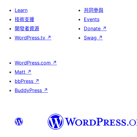
Learn
共同參與
技術支援
Events
開發者資源
Donate
↗
WordPress.tv
↗
Swag
↗
WordPress.com
↗
Matt
↗
bbPress
↗
BuddyPress
↗