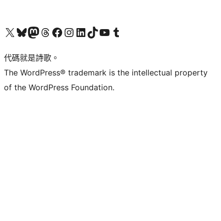
Visit our X (formerly Twitter) account
Visit our Bluesky account
Visit our Mastodon account
Visit our Threads account
訪問我們的 Facebook 專頁
Visit our Instagram account
Visit our LinkedIn account
Visit our TikTok account
Visit our YouTube channel
Visit our Tumblr account
代碼就是詩歌。
The WordPress® trademark is the intellectual property
of the WordPress Foundation.