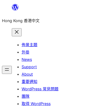
跳
至
Hong Kong 香港中文
主
要
內
容
佈景主題
外掛
News
Support
About
重要通知
WordPress 常見問題
團隊
取得 WordPress