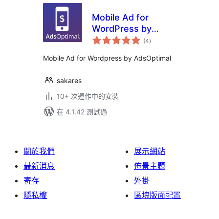
Mobile Ad for
WordPress by
總
AdsOptimal
(4
)
評
分
Mobile Ad for Wordpress by AdsOptimal
sakares
10+ 次運作中的安裝
在 4.1.42 測試過
關於我們
展示網站
最新消息
佈景主題
寄存
外掛
隱私權
區塊版面配置