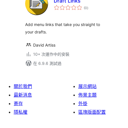
Draft Links
總
(0
)
評
分
Add menu links that take you straight to
your drafts.
David Artiss
10+ 次運作中的安裝
在 6.9.6 測試過
關於我們
展示網站
最新消息
佈景主題
寄存
外掛
隱私權
區塊版面配置