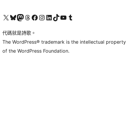
Visit our X (formerly Twitter) account
Visit our Bluesky account
Visit our Mastodon account
Visit our Threads account
訪問我們的 Facebook 專頁
Visit our Instagram account
Visit our LinkedIn account
Visit our TikTok account
Visit our YouTube channel
Visit our Tumblr account
代碼就是詩歌。
The WordPress® trademark is the intellectual property
of the WordPress Foundation.