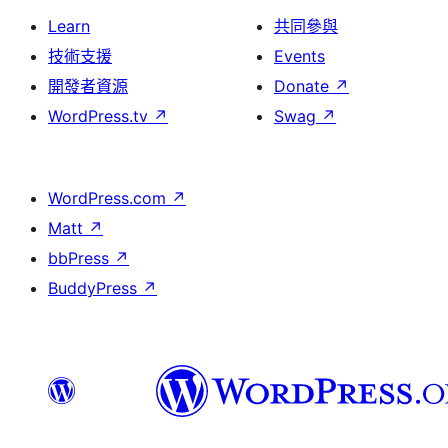
Learn
共同參與
技術支援
Events
開發者資源
Donate
↗
WordPress.tv
↗
Swag
↗
WordPress.com
↗
Matt
↗
bbPress
↗
BuddyPress
↗