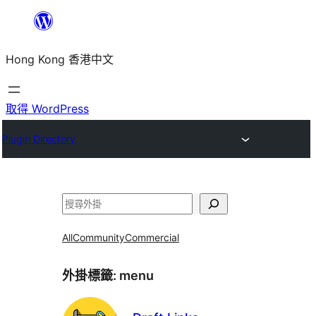
跳
至
Hong Kong 香港中文
主
要
內
取得 WordPress
容
Plugin Directory
搜
尋
All
Community
Commercial
外掛標籤:
menu