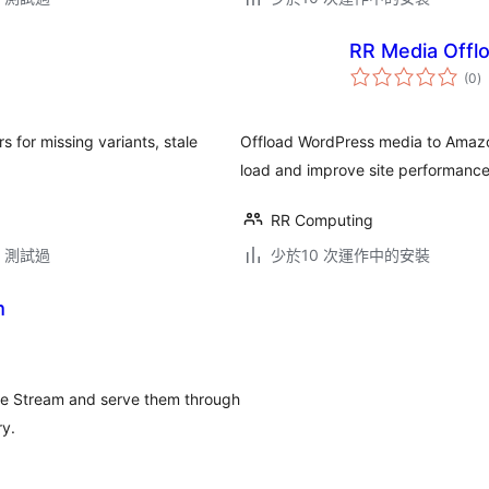
RR Media Offl
總
(0
)
評
分
 for missing variants, stale
Offload WordPress media to Amazon
load and improve site performance
RR Computing
.3 測試過
少於10 次運作中的安裝
m
re Stream and serve them through
ry.