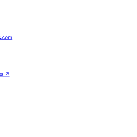
s.com
↗
ss
↗