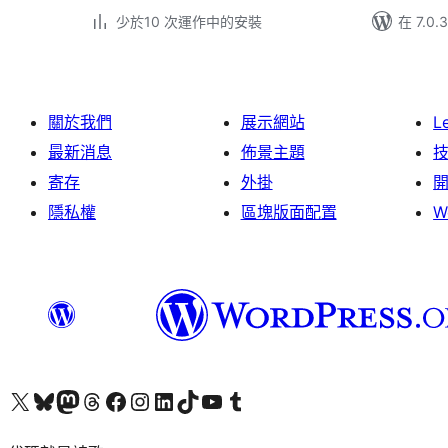
少於10 次運作中的安裝
在 7.0
關於我們
展示網站
L
最新消息
佈景主題
寄存
外掛
隱私權
區塊版面配置
W
Visit our X (formerly Twitter) account
Visit our Bluesky account
Visit our Mastodon account
Visit our Threads account
訪問我們的 Facebook 專頁
Visit our Instagram account
Visit our LinkedIn account
Visit our TikTok account
Visit our YouTube channel
Visit our Tumblr account