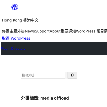
跳
至
Hong Kong 香港中文
主
要
佈景主題
外掛
News
Support
About
重要通知
WordPress 常見
內
取得 WordPress
容
Plugin Directory
搜
尋
外掛標籤:
media offload