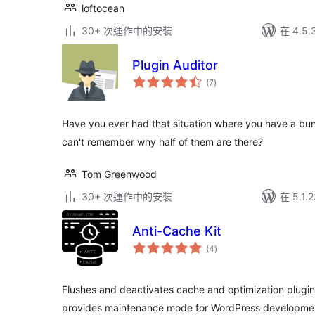
loftocean
30+ 次運作中的安裝
在 4.5
Plugin Auditor
總
(7
)
評
分
Have you ever had that situation where you have a bun
can't remember why half of them are there?
Tom Greenwood
30+ 次運作中的安裝
在 5.1
Anti-Cache Kit
總
(4
)
評
分
Flushes and deactivates cache and optimization plug
provides maintenance mode for WordPress developme