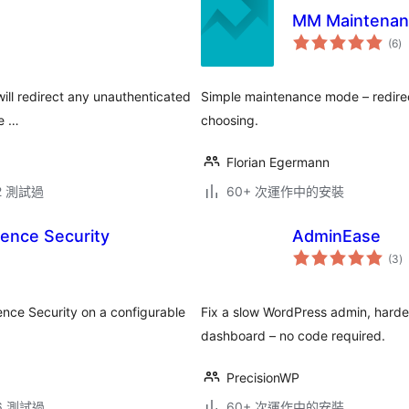
MM Maintenanc
總
(6
)
評
分
will redirect any unauthenticated
Simple maintenance mode – redirect
se …
choosing.
Florian Egermann
.2 測試過
60+ 次運作中的安裝
ence Security
AdminEase
總
(3
)
評
分
fence Security on a configurable
Fix a slow WordPress admin, harden
dashboard – no code required.
PrecisionWP
.6 測試過
60+ 次運作中的安裝