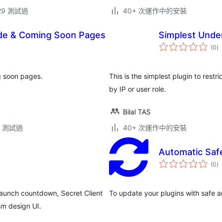
.29 測試過
40+ 次運作中的安裝
ode & Coming Soon Pages
Simplest Unde
總
(0
)
評
分
 soon pages.
This is the simplest plugin to restr
by IP or user role.
Bilal TAS
.6 測試過
40+ 次運作中的安裝
Automatic Saf
總
(0
)
評
分
Launch countdown, Secret Client
To update your plugins with safe 
sm design UI.