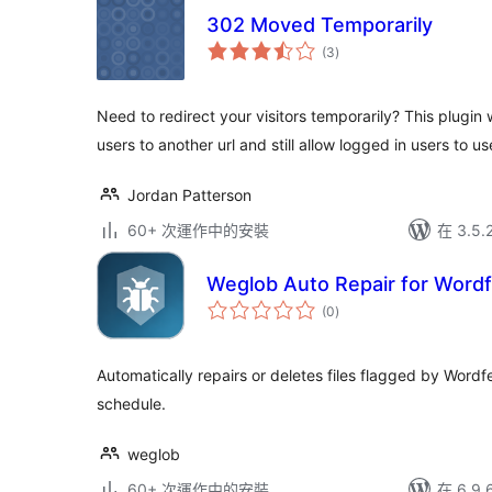
302 Moved Temporarily
總
(3
)
評
分
Need to redirect your visitors temporarily? This plugin 
users to another url and still allow logged in users to u
Jordan Patterson
60+ 次運作中的安裝
在 3.5
Weglob Auto Repair for Wordf
總
(0
)
評
分
Automatically repairs or deletes files flagged by Word
schedule.
weglob
60+ 次運作中的安裝
在 6.9