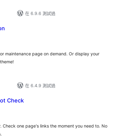
在 6.9.6 測試過
on
 or maintenance page on demand. Or display your
 theme!
在 6.4.9 測試過
ot Check
. Check one page's links the moment you need to. No
.