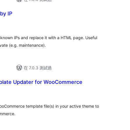
by IP
known IPs and replace it with a HTML page. Useful
ivate (e.g. maintenance).
在 7.0.3 測試過
plate Updater for WooCommerce
oCommerce template file(s) in your active theme to
ommerce.