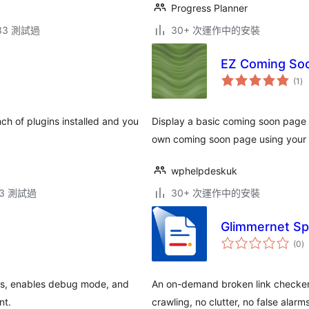
Progress Planner
.33 測試過
30+ 次運作中的安裝
EZ Coming So
總
(1
)
評
分
ch of plugins installed and you
Display a basic coming soon page
own coming soon page using your
wphelpdeskuk
.23 測試過
30+ 次運作中的安裝
Glimmernet Sp
總
(0
)
評
分
ins, enables debug mode, and
An on-demand broken link checker
nt.
crawling, no clutter, no false alarms