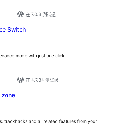
在 7.0.3 測試過
ce Switch
tenance mode with just one click.
在 4.7.34 測試過
 zone
, trackbacks and all related features from your