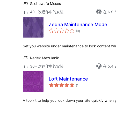
Ssebuwufu Moses
40+ 次運作中的安裝
在 6.9
Zedna Maintenance Mode
總
(0
)
評
分
Set you website under maintenance to lock content wh
Radek Mezulanik
30+ 次運作中的安裝
在 5.4
Loft Maintenance
總
(1
)
評
分
A toolkit to help you lock down your site quickly when y