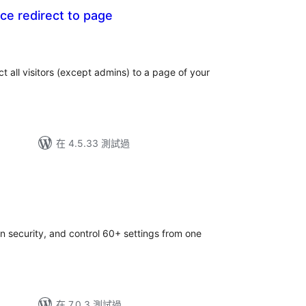
e redirect to page
 all visitors (except admins) to a page of your
在 4.5.33 測試過
 security, and control 60+ settings from one
在 7.0.3 測試過