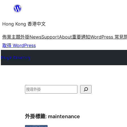
跳
至
Hong Kong 香港中文
主
要
佈景主題
外掛
News
Support
About
重要通知
WordPress 常見
內
取得 WordPress
容
Plugin Directory
搜
尋
外掛標籤:
maintenance