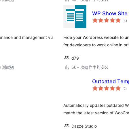
WP Show Site 
總
(4
)
評
分
ntenance and management via
Hide your Wordpress website to un
for developers to work online in pr
d79
.6 測試過
50+ 次運作中的安裝
Outdated Tem
總
(2
)
評
分
Automatically updates outdated Wo
match the latest version of WooC
Dazze Studio