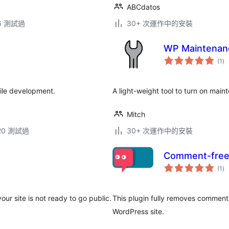
ABCdatos
.6 測試過
30+ 次運作中的安裝
WP Maintenan
總
(1
)
評
分
ile development.
A light-weight tool to turn on main
Mitch
.20 測試過
30+ 次運作中的安裝
Comment-free
總
(1
)
評
分
our site is not ready to go public.
This plugin fully removes comments
WordPress site.