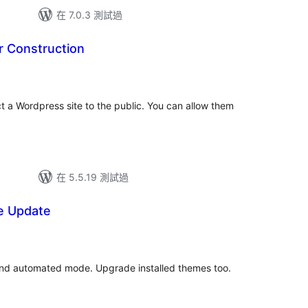
在 7.0.3 測試過
r Construction
ict a Wordpress site to the public. You can allow them
在 5.5.19 測試過
e Update
and automated mode. Upgrade installed themes too.