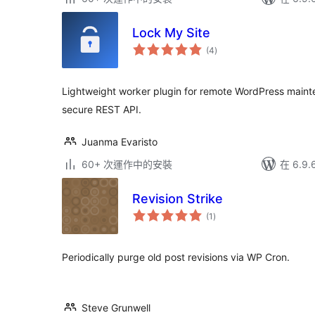
Lock My Site
總
(4
)
評
分
Lightweight worker plugin for remote WordPress mai
secure REST API.
Juanma Evaristo
60+ 次運作中的安裝
在 6.9
Revision Strike
總
(1
)
評
分
Periodically purge old post revisions via WP Cron.
Steve Grunwell