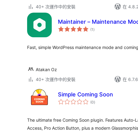
40+ 次運作中的安裝
在 4.8
Maintainer – Maintenance M
總
(1
)
評
分
Fast, simple WordPress maintenance mode and coming
Atakan Oz
40+ 次運作中的安裝
在 6.7
Simple Coming Soon
總
(0
)
評
分
The ultimate free Coming Soon plugin. Features Auto-
Access, Pro Action Button, plus a modern Glassmorphi