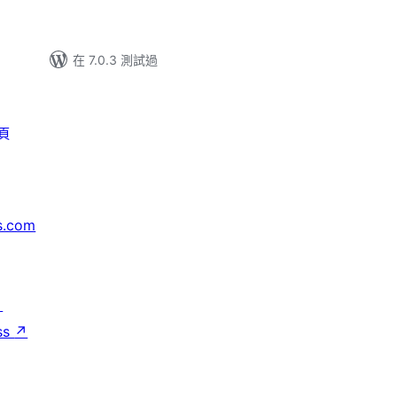
在 7.0.3 測試過
頁
s.com
↗
ss
↗