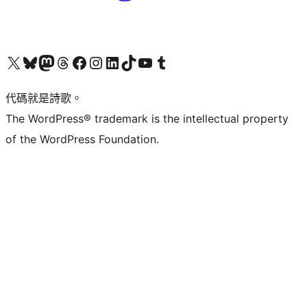
Visit our X (formerly Twitter) account
Visit our Bluesky account
Visit our Mastodon account
Visit our Threads account
訪問我們的 Facebook 專頁
Visit our Instagram account
Visit our LinkedIn account
Visit our TikTok account
Visit our YouTube channel
Visit our Tumblr account
代碼就是詩歌。
The WordPress® trademark is the intellectual property
of the WordPress Foundation.