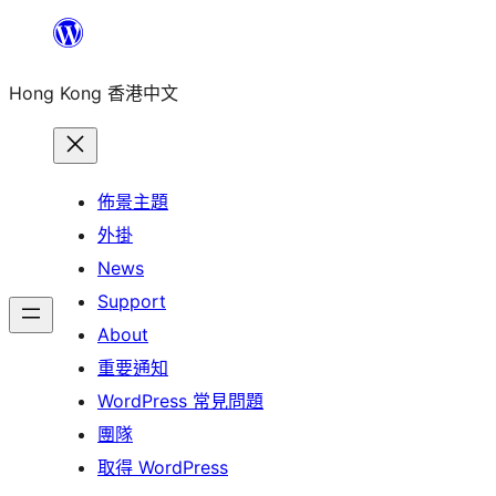
跳
至
Hong Kong 香港中文
主
要
內
容
佈景主題
外掛
News
Support
About
重要通知
WordPress 常見問題
團隊
取得 WordPress