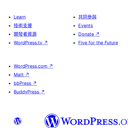
Learn
共同參與
技術支援
Events
開發者資源
Donate
↗
WordPress.tv
↗
Five for the Future
WordPress.com
↗
Matt
↗
bbPress
↗
BuddyPress
↗