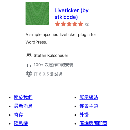
Liveticker (by
stklcode)
總
(2
)
評
分
A simple ajaxified liveticker plugin for
WordPress.
Stefan Kalscheuer
100+ 次運作中的安裝
在 6.9.5 測試過
關於我們
展示網站
最新消息
佈景主題
寄存
外掛
隱私權
區塊版面配置