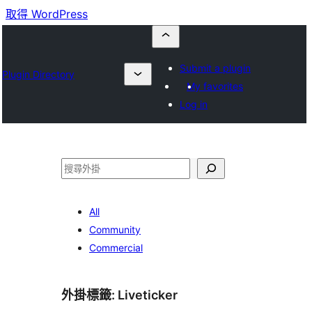
取得 WordPress
Submit a plugin
Plugin Directory
My favorites
Log in
搜
尋
All
Community
Commercial
外掛標籤:
Liveticker