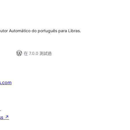
utor Automático do português para Libras.
在 7.0.0 測試過
s.com
↗
ss
↗