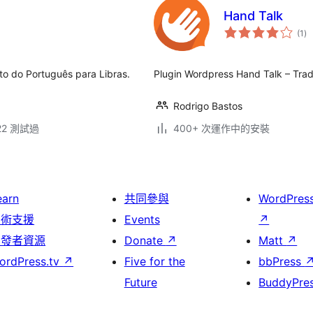
Hand Talk
總
(1
)
評
分
to do Português para Libras.
Plugin Wordpress Hand Talk – Trad
Rodrigo Bastos
.22 測試過
400+ 次運作中的安裝
earn
共同參與
WordPres
技術支援
Events
↗
開發者資源
Donate
↗
Matt
↗
ordPress.tv
↗
Five for the
bbPress
Future
BuddyPre