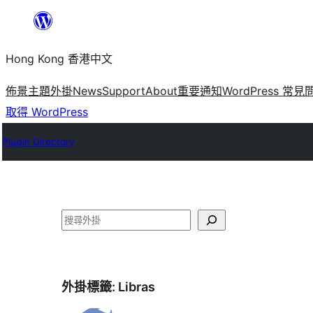
跳
至
Hong Kong 香港中文
主
要
佈景主題
外掛
News
Support
About
重要通知
WordPress 常見
內
取得 WordPress
容
Plugin Directory
搜
尋
外掛標籤:
Libras