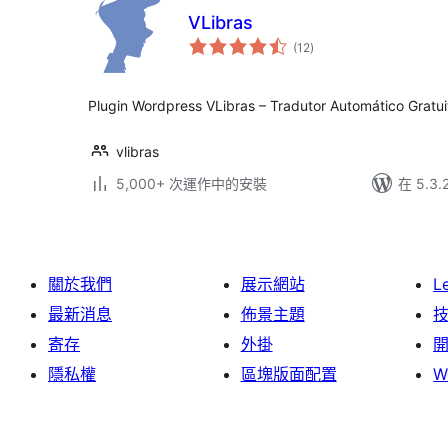
VLibras
總
(12
)
評
分
Plugin Wordpress VLibras – Tradutor Automático Gratui
vlibras
5,000+ 次運作中的安裝
在 5.3
關於我們
展示網站
L
最新消息
佈景主題
寄存
外掛
隱私權
區塊版面配置
W