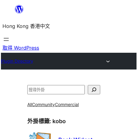
跳
至
Hong Kong 香港中文
主
要
內
取得 WordPress
容
Plugin Directory
搜
尋
All
Community
Commercial
外掛標籤:
kobo