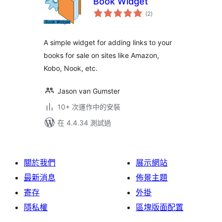
Book Widget
總
(2
)
評
分
A simple widget for adding links to your
books for sale on sites like Amazon,
Kobo, Nook, etc.
Jason van Gumster
10+ 次運作中的安裝
在 4.4.34 測試過
關於我們
展示網站
最新消息
佈景主題
寄存
外掛
隱私權
區塊版面配置