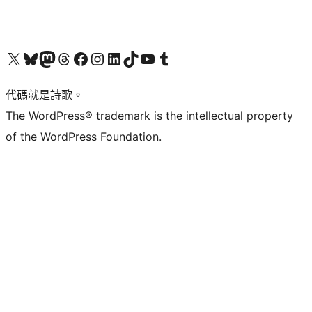
Visit our X (formerly Twitter) account
Visit our Bluesky account
Visit our Mastodon account
Visit our Threads account
訪問我們的 Facebook 專頁
Visit our Instagram account
Visit our LinkedIn account
Visit our TikTok account
Visit our YouTube channel
Visit our Tumblr account
代碼就是詩歌。
The WordPress® trademark is the intellectual property
of the WordPress Foundation.