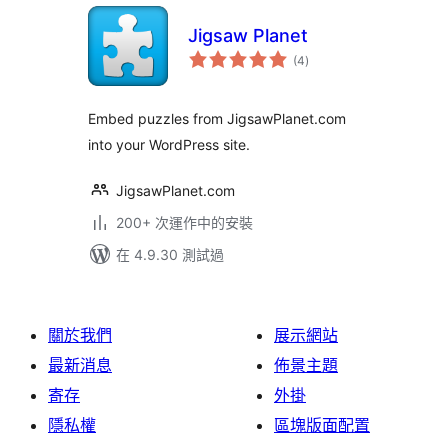
Jigsaw Planet
總
(4
)
評
分
Embed puzzles from JigsawPlanet.com
into your WordPress site.
JigsawPlanet.com
200+ 次運作中的安裝
在 4.9.30 測試過
關於我們
展示網站
最新消息
佈景主題
寄存
外掛
隱私權
區塊版面配置