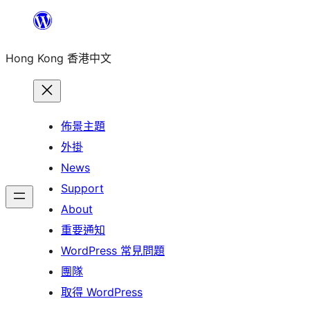
跳
至
Hong Kong 香港中文
主
要
內
容
佈景主題
外掛
News
Support
About
重要通知
WordPress 常見問題
團隊
取得 WordPress