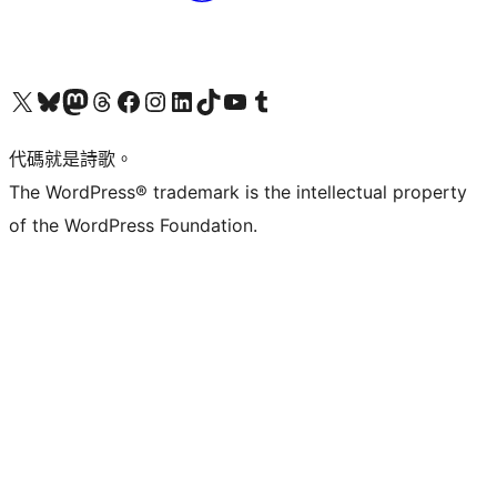
Visit our X (formerly Twitter) account
Visit our Bluesky account
Visit our Mastodon account
Visit our Threads account
訪問我們的 Facebook 專頁
Visit our Instagram account
Visit our LinkedIn account
Visit our TikTok account
Visit our YouTube channel
Visit our Tumblr account
代碼就是詩歌。
The WordPress® trademark is the intellectual property
of the WordPress Foundation.