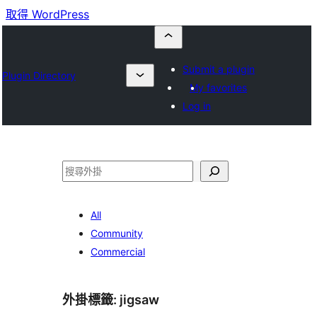
取得 WordPress
Submit a plugin
Plugin Directory
My favorites
Log in
搜
尋
All
Community
Commercial
外掛標籤:
jigsaw