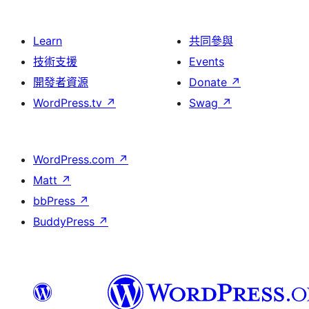
Learn
共同參與
技術支援
Events
開發者資源
Donate
↗
WordPress.tv
↗
Swag
↗
WordPress.com
↗
Matt
↗
bbPress
↗
BuddyPress
↗