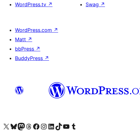
WordPress.tv
↗
Swag
↗
WordPress.com
↗
Matt
↗
bbPress
↗
BuddyPress
↗
Visit our X (formerly Twitter) account
Visit our Bluesky account
Visit our Mastodon account
Visit our Threads account
訪問我們的 Facebook 專頁
Visit our Instagram account
Visit our LinkedIn account
Visit our TikTok account
Visit our YouTube channel
Visit our Tumblr account