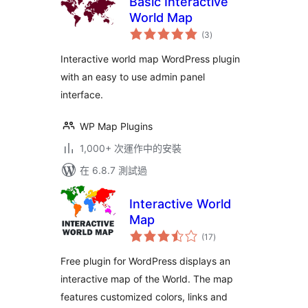
Basic Interactive
World Map
總
(3
)
評
分
Interactive world map WordPress plugin
with an easy to use admin panel
interface.
WP Map Plugins
1,000+ 次運作中的安裝
在 6.8.7 測試過
Interactive World
Map
總
(17
)
評
分
Free plugin for WordPress displays an
interactive map of the World. The map
features customized colors, links and