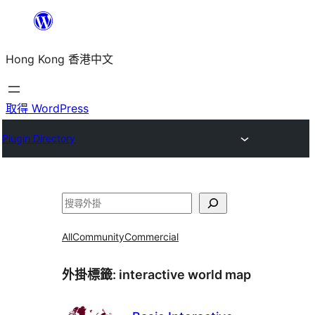
跳
至
Hong Kong 香港中文
主
要
內
取得 WordPress
容
Plugin Directory
搜
尋
All
Community
Commercial
外掛標籤:
interactive world map