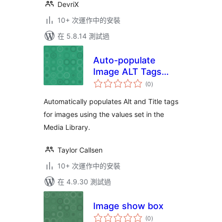
DevriX
10+ 次運作中的安裝
在 5.8.14 測試過
Auto-populate
Image ALT Tags
總
from Media Library
(0
)
評
分
Automatically populates Alt and Title tags
for images using the values set in the
Media Library.
Taylor Callsen
10+ 次運作中的安裝
在 4.9.30 測試過
Image show box
總
(0
)
評