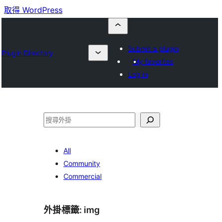
取得 WordPress
Submit a plugin
Plugin Directory
My favorites
Log in
搜
尋
All
Community
Commercial
外掛標籤:
img