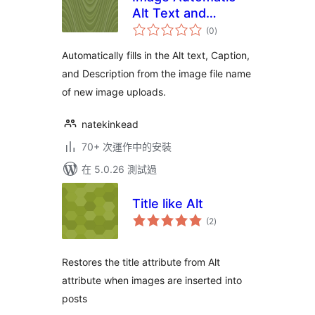
Alt Text and
總
Caption
(0
)
評
分
Automatically fills in the Alt text, Caption,
and Description from the image file name
of new image uploads.
natekinkead
70+ 次運作中的安裝
在 5.0.26 測試過
Title like Alt
總
(2
)
評
分
Restores the title attribute from Alt
attribute when images are inserted into
posts