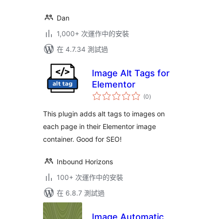
Dan
1,000+ 次運作中的安裝
在 4.7.34 測試過
Image Alt Tags for
Elementor
總
(0
)
評
分
This plugin adds alt tags to images on
each page in their Elementor image
container. Good for SEO!
Inbound Horizons
100+ 次運作中的安裝
在 6.8.7 測試過
Image Automatic