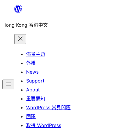
跳
至
Hong Kong 香港中文
主
要
內
容
佈景主題
外掛
News
Support
About
重要通知
WordPress 常見問題
團隊
取得 WordPress