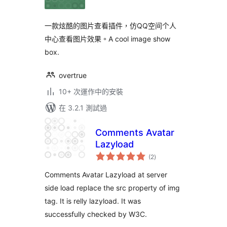
分
一款炫酷的图片查看插件，仿QQ空间个人
中心查看图片效果。A cool image show
box.
overtrue
10+ 次運作中的安裝
在 3.2.1 測試過
Comments Avatar
Lazyload
總
(2
)
評
分
Comments Avatar Lazyload at server
side load replace the src property of img
tag. It is relly lazyload. It was
successfully checked by W3C.