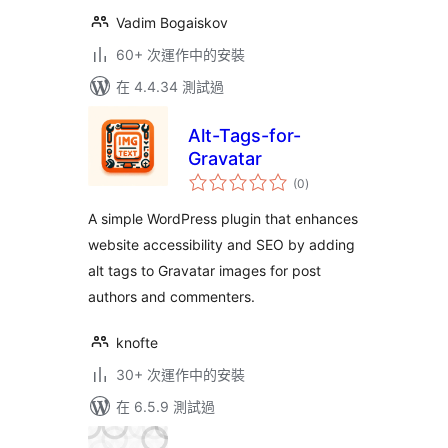
Vadim Bogaiskov
60+ 次運作中的安裝
在 4.4.34 測試過
Alt-Tags-for-
Gravatar
總
(0
)
評
分
A simple WordPress plugin that enhances
website accessibility and SEO by adding
alt tags to Gravatar images for post
authors and commenters.
knofte
30+ 次運作中的安裝
在 6.5.9 測試過