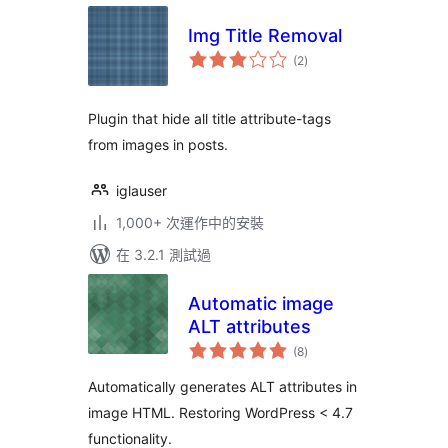
Img Title Removal
總
(2
)
評
分
Plugin that hide all title attribute-tags
from images in posts.
iglauser
1,000+ 次運作中的安裝
在 3.2.1 測試過
Automatic image
ALT attributes
總
(8
)
評
分
Automatically generates ALT attributes in
image HTML. Restoring WordPress < 4.7
functionality.