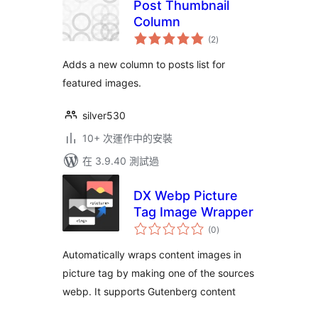
Post Thumbnail
Column
總
(2
)
評
分
Adds a new column to posts list for
featured images.
silver530
10+ 次運作中的安裝
在 3.9.40 測試過
DX Webp Picture
Tag Image Wrapper
總
(0
)
評
分
Automatically wraps content images in
picture tag by making one of the sources
webp. It supports Gutenberg content