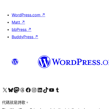
WordPress.com
↗
Matt
↗
bbPress
↗
BuddyPress
↗
Visit our X (formerly Twitter) account
Visit our Bluesky account
Visit our Mastodon account
Visit our Threads account
訪問我們的 Facebook 專頁
Visit our Instagram account
Visit our LinkedIn account
Visit our TikTok account
Visit our YouTube channel
Visit our Tumblr account
代碼就是詩歌。