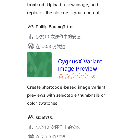
frontend. Upload a new image, and it
replaces the old one in your content.
Phillip Baumgärtner
少於10 次運作中的安裝
在 7.0.3 測試過
CygnusX Variant
Image Preview
總
(0
)
評
分
Create shortcode-based image variant
previews with selectable thumbnails or
color swatches.
sidefx00
少於10 次運作中的安裝
在 7.0.3 測試過