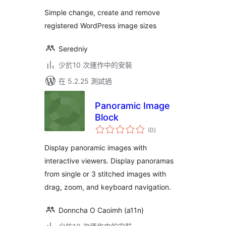
分
Simple change, create and remove
registered WordPress image sizes
Seredniy
少於10 次運作中的安裝
在 5.2.25 測試過
Panoramic Image
Block
總
(0
)
評
分
Display panoramic images with
interactive viewers. Display panoramas
from single or 3 stitched images with
drag, zoom, and keyboard navigation.
Donncha O Caoimh (a11n)