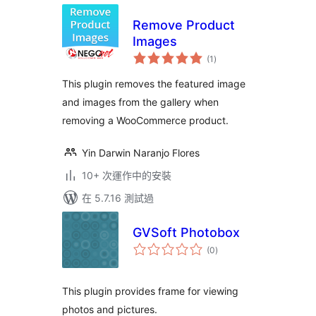
Remove Product
Images
總
(1
)
評
分
This plugin removes the featured image
and images from the gallery when
removing a WooCommerce product.
Yin Darwin Naranjo Flores
10+ 次運作中的安裝
在 5.7.16 測試過
GVSoft Photobox
總
(0
)
評
分
This plugin provides frame for viewing
photos and pictures.