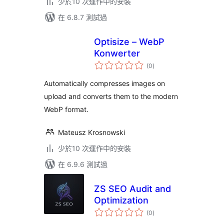
少於10 次運作中的安裝
在 6.8.7 測試過
Optisize – WebP
Konwerter
總
(0
)
評
分
Automatically compresses images on
upload and converts them to the modern
WebP format.
Mateusz Krosnowski
少於10 次運作中的安裝
在 6.9.6 測試過
ZS SEO Audit and
Optimization
總
(0
)
評
分