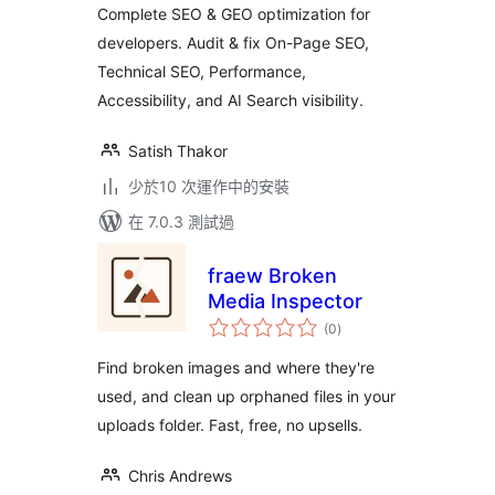
Complete SEO & GEO optimization for
developers. Audit & fix On-Page SEO,
Technical SEO, Performance,
Accessibility, and AI Search visibility.
Satish Thakor
少於10 次運作中的安裝
在 7.0.3 測試過
fraew Broken
Media Inspector
總
(0
)
評
分
Find broken images and where they're
used, and clean up orphaned files in your
uploads folder. Fast, free, no upsells.
Chris Andrews