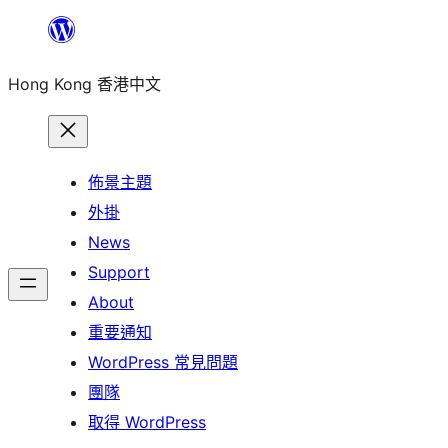
跳
至
Hong Kong 香港中文
主
要
內
容
佈景主題
外掛
News
Support
About
重要通知
WordPress 常見問題
團隊
取得 WordPress