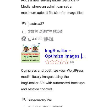
Adds a new setting under Settings ->
Media where an admin can set a
maximum upload file size for image files.
jcastroa87
少於10 次運作中的安裝
在 4.0.38 測試過
ImgSmaller –
Optimize Images |
總
Compress Images |
(0
)
評
分
Convert WebP &
Compress and optimize your WordPress
AVIF
media library images using the
ImgSmaller API with automated backups
and restore controls.
Subarnadip Pal