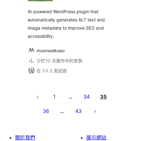
AI-powered WordPress plugin that
automatically generates ALT text and
image metadata to improve SEO and
accessibility.
moonwalkseo
少於10 次運作中的安裝
在 7.0.3 測試過
Posts
pagination
1
34
35
…
36
43
…
關於我們
展示網站