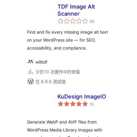
TDF Image Alt
Scanner
總
(0
)
評
分
Find and fix every missing image alt text
on your WordPress site — for SEO,
accessibility, and compliance.
willtdf
少於10 次運作中的安裝
在 6.9.6 測試過
KuDesign ImageIO
總
(1
)
評
分
Generate WebP and AVIF files from
WordPress Media Library images with