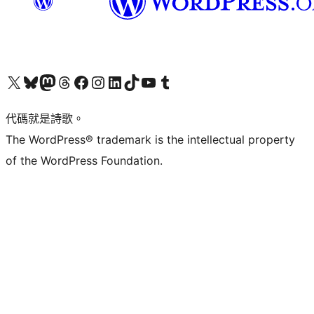
Visit our X (formerly Twitter) account
Visit our Bluesky account
Visit our Mastodon account
Visit our Threads account
訪問我們的 Facebook 專頁
Visit our Instagram account
Visit our LinkedIn account
Visit our TikTok account
Visit our YouTube channel
Visit our Tumblr account
代碼就是詩歌。
The WordPress® trademark is the intellectual property
of the WordPress Foundation.