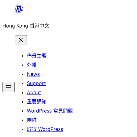
跳
至
Hong Kong 香港中文
主
要
內
容
佈景主題
外掛
News
Support
About
重要通知
WordPress 常見問題
團隊
取得 WordPress