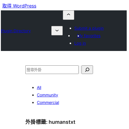
取得 WordPress
Submit a plugin
Plugin Directory
My favorites
Log in
搜
尋
All
Community
Commercial
外掛標籤:
humanstxt