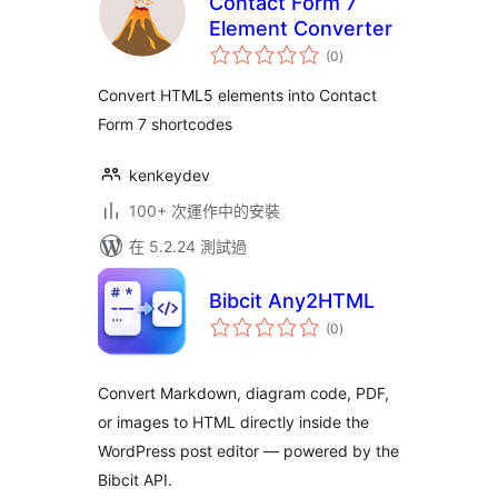
Contact Form 7
Element Converter
總
(0
)
評
分
Convert HTML5 elements into Contact
Form 7 shortcodes
kenkeydev
100+ 次運作中的安裝
在 5.2.24 測試過
Bibcit Any2HTML
總
(0
)
評
分
Convert Markdown, diagram code, PDF,
or images to HTML directly inside the
WordPress post editor — powered by the
Bibcit API.