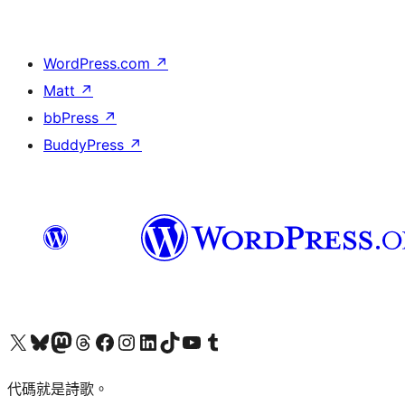
WordPress.com
↗
Matt
↗
bbPress
↗
BuddyPress
↗
Visit our X (formerly Twitter) account
Visit our Bluesky account
Visit our Mastodon account
Visit our Threads account
訪問我們的 Facebook 專頁
Visit our Instagram account
Visit our LinkedIn account
Visit our TikTok account
Visit our YouTube channel
Visit our Tumblr account
代碼就是詩歌。