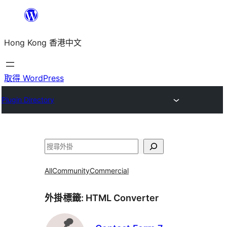
跳
至
Hong Kong 香港中文
主
要
內
取得 WordPress
容
Plugin Directory
搜
尋
All
Community
Commercial
外掛標籤:
HTML Converter