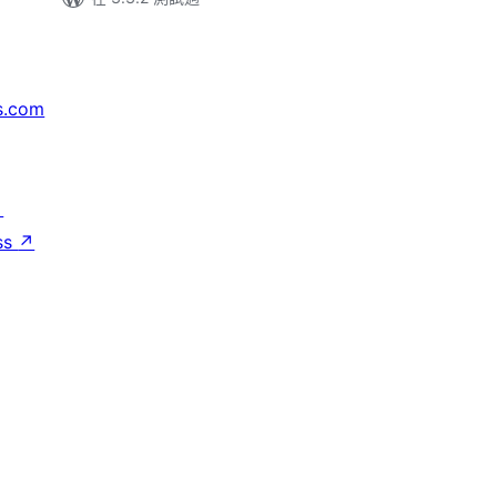
s.com
↗
ss
↗