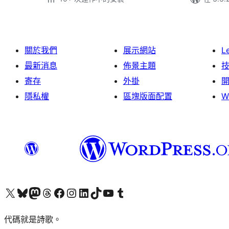
關於我們
展示網站
L
最新消息
佈景主題
寄存
外掛
隱私權
區塊版面配置
W
Visit our X (formerly Twitter) account
Visit our Bluesky account
Visit our Mastodon account
Visit our Threads account
訪問我們的 Facebook 專頁
Visit our Instagram account
Visit our LinkedIn account
Visit our TikTok account
Visit our YouTube channel
Visit our Tumblr account
代碼就是詩歌。