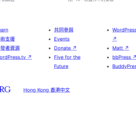
earn
共同參與
WordPres
技術支援
Events
↗
開發者資源
Donate
↗
Matt
↗
ordPress.tv
↗
Five for the
bbPress
Future
BuddyPre
Hong Kong 香港中文