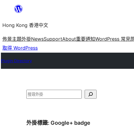
跳
至
Hong Kong 香港中文
主
要
佈景主題
外掛
News
Support
About
重要通知
WordPress 常見
內
取得 WordPress
容
Plugin Directory
搜
尋
外掛標籤:
Google+ badge