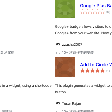
Google Plus B
總
(0
)
評
分
Google+ badge allows visitors to 
Google+ from your website. Now y
zzasha2007
.33 測試過
10+ 次運作中的安裝
Add to Circle 
總
(1
)
評
分
in a widget, using a shortcode,
This plugin generates a widget to 
button.
Tesur Rajan
.2 測試過
10+ 次運作中的安裝