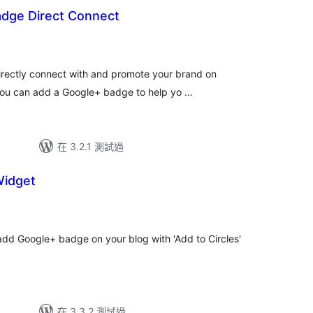
adge Direct Connect
directly connect with and promote your brand on
ou can add a Google+ badge to help yo …
在 3.2.1 測試過
Widget
add Google+ badge on your blog with 'Add to Circles'
在 3.3.2 測試過