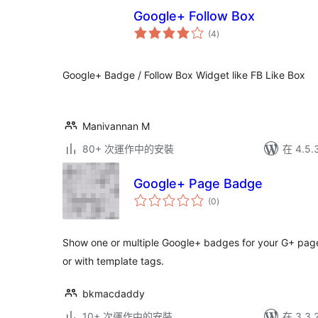
Google+ Follow Box
總
(4
)
評
分
Google+ Badge / Follow Box Widget like FB Like Box
Manivannan M
80+ 次運作中的安裝
在 4.5
Google+ Page Badge
總
(0
)
評
分
Show one or multiple Google+ badges for your G+ page 
or with template tags.
bkmacdaddy
10+ 次運作中的安裝
在 3.3