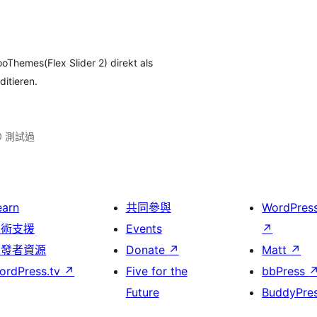
oThemes(Flex Slider 2) direkt als
itieren.
.0 測試過
earn
共同參與
WordPres
技術支援
Events
↗
開發者資源
Donate
↗
Matt
↗
ordPress.tv
↗
Five for the
bbPress
Future
BuddyPre