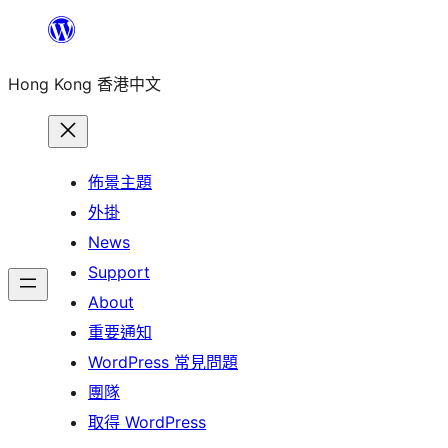
跳
至
Hong Kong 香港中文
主
要
內
容
佈景主題
外掛
News
Support
About
重要通知
WordPress 常見問題
團隊
取得 WordPress