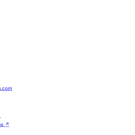
s.com
↗
ss
↗