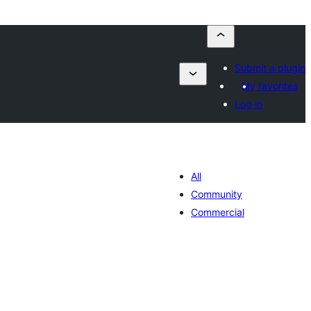
Submit a plugin
My favorites
Log in
All
Community
Commercial