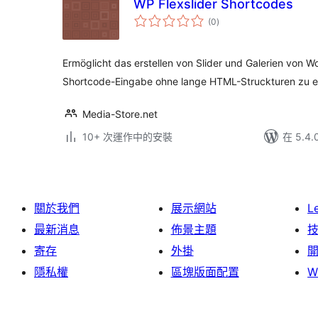
WP Flexslider Shortcodes
總
(0
)
評
分
Ermöglicht das erstellen von Slider und Galerien von Wo
Shortcode-Eingabe ohne lange HTML-Struckturen zu ed
Media-Store.net
10+ 次運作中的安裝
在 5.4
關於我們
展示網站
L
最新消息
佈景主題
寄存
外掛
隱私權
區塊版面配置
W