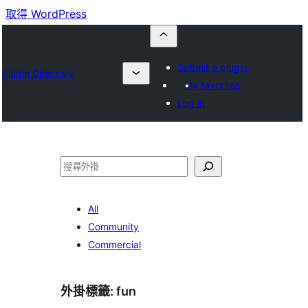
取得 WordPress
Submit a plugin
Plugin Directory
My favorites
Log in
搜
尋
All
Community
Commercial
外掛標籤:
fun