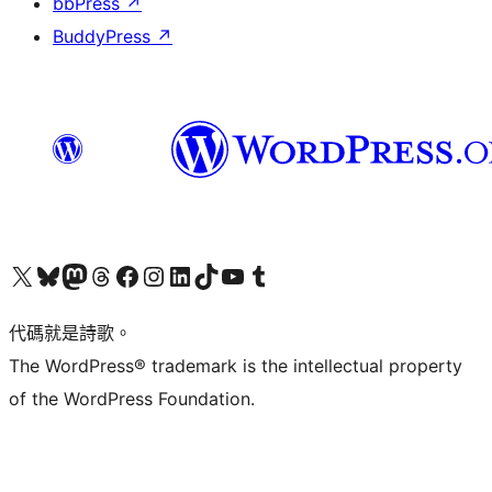
bbPress
↗
BuddyPress
↗
Visit our X (formerly Twitter) account
Visit our Bluesky account
Visit our Mastodon account
Visit our Threads account
訪問我們的 Facebook 專頁
Visit our Instagram account
Visit our LinkedIn account
Visit our TikTok account
Visit our YouTube channel
Visit our Tumblr account
代碼就是詩歌。
The WordPress® trademark is the intellectual property
of the WordPress Foundation.