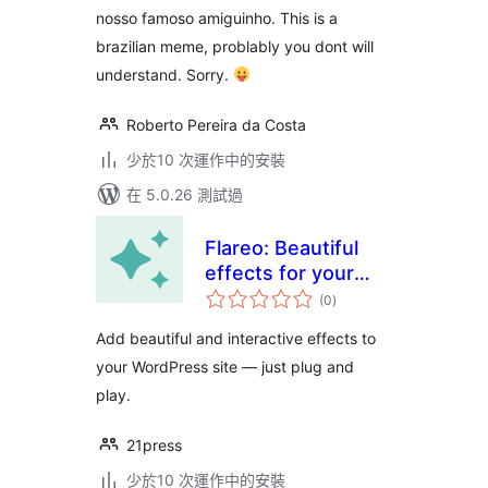
nosso famoso amiguinho. This is a
brazilian meme, problably you dont will
understand. Sorry.
Roberto Pereira da Costa
少於10 次運作中的安裝
在 5.0.26 測試過
Flareo: Beautiful
effects for your
總
Site
(0
)
評
分
Add beautiful and interactive effects to
your WordPress site — just plug and
play.
21press
少於10 次運作中的安裝