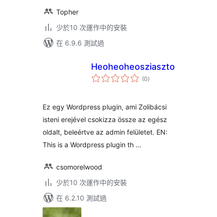
Topher
少於10 次運作中的安裝
在 6.9.6 測試過
Heoheoheosziasztok
總
(0
)
評
分
Ez egy Wordpress plugin, ami Zolibácsi
isteni erejével csokizza össze az egész
oldalt, beleértve az admin felületet. EN:
This is a Wordpress plugin th …
csomorelwood
少於10 次運作中的安裝
在 6.2.10 測試過