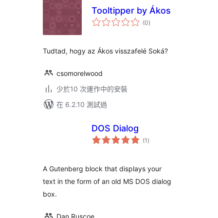
Tooltipper by Ákos
總
(0
)
評
分
Tudtad, hogy az Ákos visszafelé Soká?
csomorelwood
少於10 次運作中的安裝
在 6.2.10 測試過
DOS Dialog
總
(1
)
評
分
A Gutenberg block that displays your
text in the form of an old MS DOS dialog
box.
Dan Ruscoe