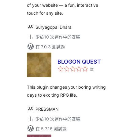
of your website — a fun, interactive
touch for any site.
Suryagopal Dhara
少於10 次運作中的安裝
在 7.0.3 測試過
BLOGON QUEST
總
(0
)
評
分
This plugin changes your boring writing
days to exciting RPG life.
PRESSMAN
少於10 次運作中的安裝
在 5.7.16 測試過