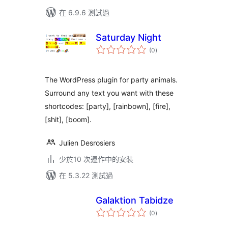
在 6.9.6 測試過
Saturday Night
總
(0
)
評
分
The WordPress plugin for party animals.
Surround any text you want with these
shortcodes: [party], [rainbown], [fire],
[shit], [boom].
Julien Desrosiers
少於10 次運作中的安裝
在 5.3.22 測試過
Galaktion Tabidze
總
(0
)
評
分