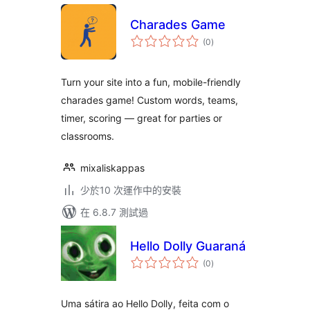
Charades Game
總
(0
)
評
分
Turn your site into a fun, mobile-friendly
charades game! Custom words, teams,
timer, scoring — great for parties or
classrooms.
mixaliskappas
少於10 次運作中的安裝
在 6.8.7 測試過
Hello Dolly Guaraná
總
(0
)
評
分
Uma sátira ao Hello Dolly, feita com o