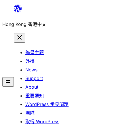
跳
至
Hong Kong 香港中文
主
要
內
容
佈景主題
外掛
News
Support
About
重要通知
WordPress 常見問題
團隊
取得 WordPress