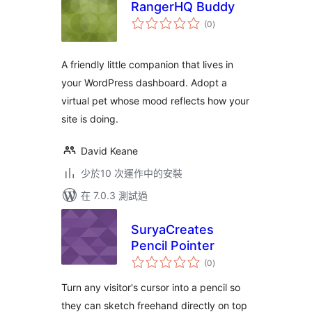
RangerHQ Buddy
總
(0
)
評
分
A friendly little companion that lives in
your WordPress dashboard. Adopt a
virtual pet whose mood reflects how your
site is doing.
David Keane
少於10 次運作中的安裝
在 7.0.3 測試過
SuryaCreates
Pencil Pointer
總
(0
)
評
分
Turn any visitor's cursor into a pencil so
they can sketch freehand directly on top