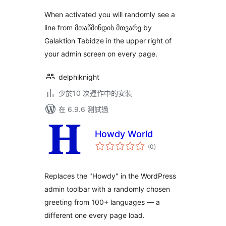
When activated you will randomly see a
line from მთაწმინდის მთვარე by
Galaktion Tabidze in the upper right of
your admin screen on every page.
delphiknight
少於10 次運作中的安裝
在 6.9.6 測試過
Howdy World
總
(0
)
評
分
Replaces the "Howdy" in the WordPress
admin toolbar with a randomly chosen
greeting from 100+ languages — a
different one every page load.