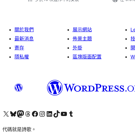
關於我們
展示網站
L
最新消息
佈景主題
寄存
外掛
隱私權
區塊版面配置
W
Visit our X (formerly Twitter) account
Visit our Bluesky account
Visit our Mastodon account
Visit our Threads account
訪問我們的 Facebook 專頁
Visit our Instagram account
Visit our LinkedIn account
Visit our TikTok account
Visit our YouTube channel
Visit our Tumblr account
代碼就是詩歌。