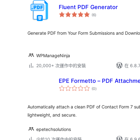
Fluent PDF Generator
總
(6
)
評
分
Generate PDF from Your Form Submissions and Downl
WPManageNinja
20,000+ 次運作中的安裝
在 6.8
EPE Formetto – PDF Attachme
總
(0
)
評
分
Automatically attach a clean PDF of Contact Form 7 sub
lightweight, and secure.
epetechsolutions
少於10 次運作中的安裝
在 6.9