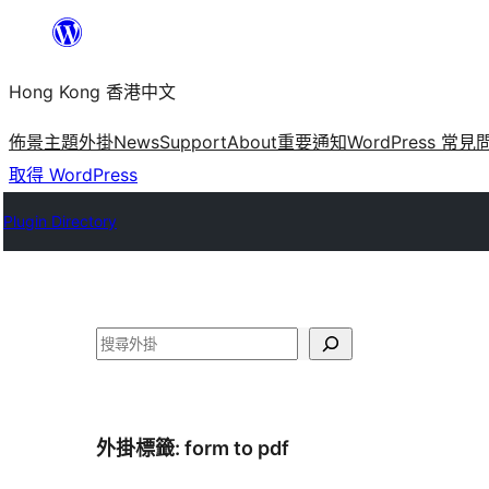
跳
至
Hong Kong 香港中文
主
要
佈景主題
外掛
News
Support
About
重要通知
WordPress 常見
內
取得 WordPress
容
Plugin Directory
搜
尋
外掛標籤:
form to pdf