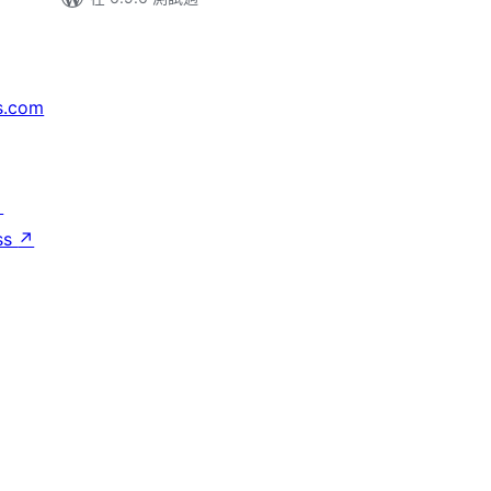
s.com
↗
ss
↗