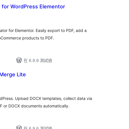
 for WordPress Elementor
總
評
分
or for Elementor. Easily export to PDF, add a
oCommerce products to PDF.
在 6.9.6 測試過
erge Lite
dPress. Upload DOCX templates, collect data via
DF or DOCX documents automatically.
在 6.9.6 測試過