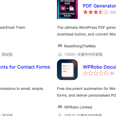
PDF Generator
(23
)
oad/Email Them
The ultimate WordPress PDF generat
download button, and convert Wo
RedefiningTheWeb
.7 測試過
1,000+ 次運作中的安裝
nts for Contact Forms
WPRobo DocuM
總
(0
)
評
分
missions to email, simple,
Free document automation for Wor
forms, and deliver personalised P
WPRobo Limited
.6 測試過
少於10 次運作中的安裝