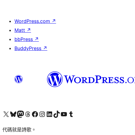
WordPress.com
↗
Matt
↗
bbPress
↗
BuddyPress
↗
Visit our X (formerly Twitter) account
Visit our Bluesky account
Visit our Mastodon account
Visit our Threads account
訪問我們的 Facebook 專頁
Visit our Instagram account
Visit our LinkedIn account
Visit our TikTok account
Visit our YouTube channel
Visit our Tumblr account
代碼就是詩歌。