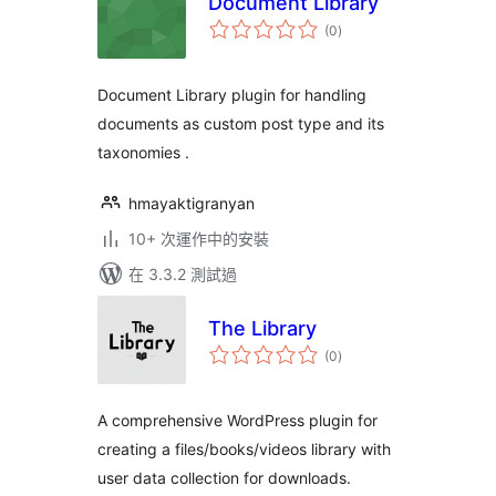
Document Library
總
(0
)
評
分
Document Library plugin for handling
documents as custom post type and its
taxonomies .
hmayaktigranyan
10+ 次運作中的安裝
在 3.3.2 測試過
The Library
總
(0
)
評
分
A comprehensive WordPress plugin for
creating a files/books/videos library with
user data collection for downloads.