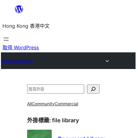
跳
至
Hong Kong 香港中文
主
要
內
取得 WordPress
容
Plugin Directory
搜
尋
All
Community
Commercial
外掛標籤:
file library