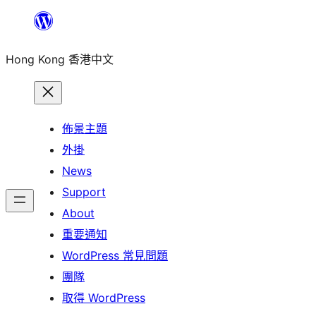
跳
至
Hong Kong 香港中文
主
要
內
容
佈景主題
外掛
News
Support
About
重要通知
WordPress 常見問題
團隊
取得 WordPress