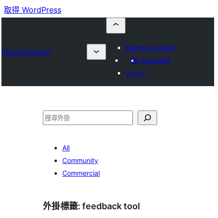
取得 WordPress
Submit a plugin
Plugin Directory
My favorites
Log in
搜
尋
All
Community
Commercial
外掛標籤:
feedback tool