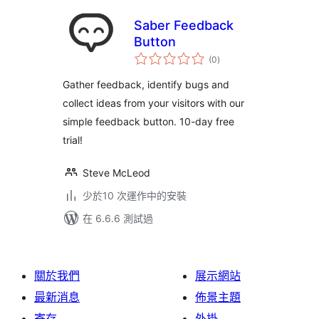
Saber Feedback
Button
總
(0
)
評
分
Gather feedback, identify bugs and
collect ideas from your visitors with our
simple feedback button. 10-day free
trial!
Steve McLeod
少於10 次運作中的安裝
在 6.6.6 測試過
關於我們
展示網站
最新消息
佈景主題
寄存
外掛