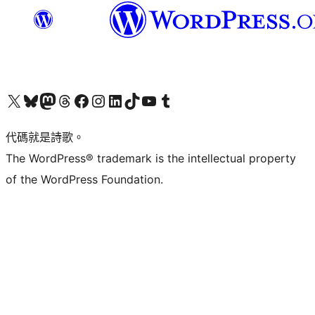
Visit our X (formerly Twitter) account
Visit our Bluesky account
Visit our Mastodon account
Visit our Threads account
訪問我們的 Facebook 專頁
Visit our Instagram account
Visit our LinkedIn account
Visit our TikTok account
Visit our YouTube channel
Visit our Tumblr account
代碼就是詩歌。
The WordPress® trademark is the intellectual property
of the WordPress Foundation.