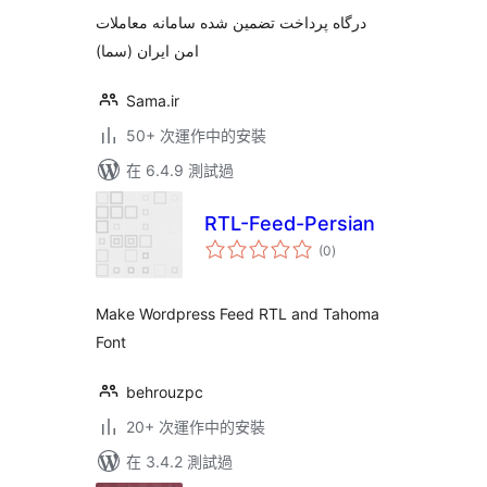
分
درگاه پرداخت تضمین شده سامانه معاملات
امن ایران (سما)
Sama.ir
50+ 次運作中的安裝
在 6.4.9 測試過
RTL-Feed-Persian
總
(0
)
評
分
Make Wordpress Feed RTL and Tahoma
Font
behrouzpc
20+ 次運作中的安裝
在 3.4.2 測試過