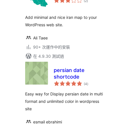
(2
)
評
分
Add minimal and nice iran map to your
WordPress web site.
Ali Taee
90+ 次運作中的安裝
在 4.9.30 測試過
persian date
shortcode
總
(4
)
評
分
Easy way for Display persian date in multi
format and unlimited color in wordpress
site
esmail ebrahimi