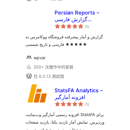
Persian Reports –
گزارش فارسی
總
ووکامرس
(1
)
評
分
گزارش و آمار پیشرفته فروشگاه ووکامرس به
فارسی و تاریخ شمسی ★★★★★
wpvar
200+ 次運作中的安裝
在 6.0.13 測試過
StatsFA Analytics –
افزونه آمارگیر
總
(1
)
評
分
افزونه رسمی آمارگیر وب‌سایت StatsFA برای
وردپرس. نمایش آمار بازدید یکتا، بازدید صفحات
و صفحات برتر در پیشخوان مدیریت.