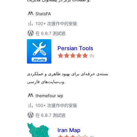
StatsFA
100+ 次運作中的安裝
在 6.8.7 測試過
Persian Tools
總
(1
)
評
分
بسته‌ی حرفه‌ای برای بهبود ظاهری و عملکردی
وب‌سایت‌های فارسی.
themefour wp
100+ 次運作中的安裝
在 6.8.7 測試過
Iran Map
總