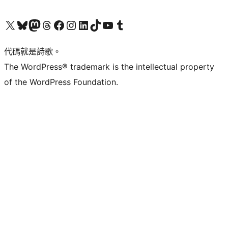
Visit our X (formerly Twitter) account
Visit our Bluesky account
Visit our Mastodon account
Visit our Threads account
訪問我們的 Facebook 專頁
Visit our Instagram account
Visit our LinkedIn account
Visit our TikTok account
Visit our YouTube channel
Visit our Tumblr account
代碼就是詩歌。
The WordPress® trademark is the intellectual property
of the WordPress Foundation.