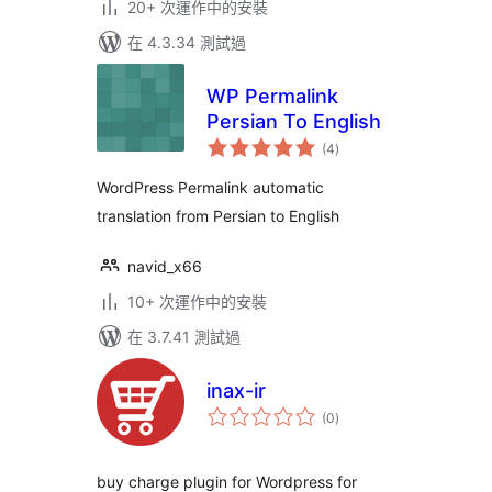
20+ 次運作中的安裝
在 4.3.34 測試過
WP Permalink
Persian To English
總
(4
)
評
分
WordPress Permalink automatic
translation from Persian to English
navid_x66
10+ 次運作中的安裝
在 3.7.41 測試過
inax-ir
總
(0
)
評
分
buy charge plugin for Wordpress for