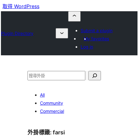
取得 WordPress
Submit a plugin
Plugin Directory
My favorites
Log in
搜
尋
All
Community
Commercial
外掛標籤:
farsi