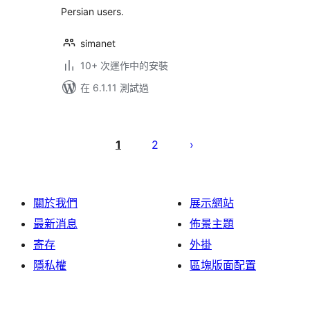
Persian users.
simanet
10+ 次運作中的安裝
在 6.1.11 測試過
Posts
pagination
1
2
關於我們
展示網站
最新消息
佈景主題
寄存
外掛
隱私權
區塊版面配置