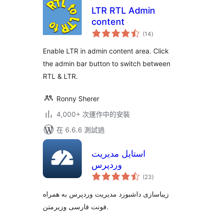
LTR RTL Admin
content
總
(14
)
評
分
Enable LTR in admin content area. Click
the admin bar button to switch between
RTL & LTR.
Ronny Sherer
4,000+ 次運作中的安裝
在 6.6.6 測試過
استایل مدیریت
وردپرس
總
(23
)
評
分
زیباسازی داشبورد مدیریت وردپرس به همراه
فونت فارسی وزیرمتن.