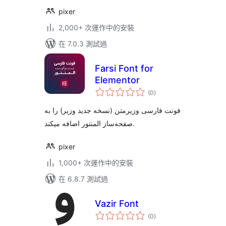
pixer
2,000+ 次運作中的安裝
在 7.0.3 測試過
Farsi Font for
Elementor
總
(0
)
評
分
فونت فارسی وزیرمتن (نسخه جدید وزیر) را به
صفحه‌ساز المنتور اضافه میکند.
pixer
1,000+ 次運作中的安裝
在 6.8.7 測試過
Vazir Font
總
(0
)
評
分