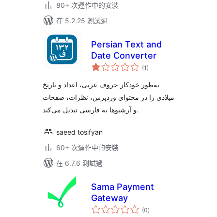
80+ 次運作中的安裝
在 5.2.25 測試過
Persian Text and
Date Converter
總
(1
)
評
分
به‌طور خودکار حروف عربی، اعداد و تاریخ
میلادی را در محتوای وردپرس، نظرات، صفحات
و آرشیوها به فارسی تبدیل می‌کند.
saeed tosifyan
60+ 次運作中的安裝
在 6.7.6 測試過
Sama Payment
Gateway
總
(0
)
評