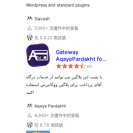
Wordpress and standard plugins.
Siavash
7,000+ 次運作中的安裝
在 5.3.22 測試過
Gateway
AqayePardakht for
總
Woocommerce
(3
)
評
分
با نصب این پلاگین می توانید از خدمات درگاه
آقای پرداخت برای پلاگین ووکامرس استفاده
کنید!
Aqaye Pardakht
4,000+ 次運作中的安裝
在 6.7.6 測試過