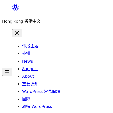
跳
至
Hong Kong 香港中文
主
要
內
容
佈景主題
外掛
News
Support
About
重要通知
WordPress 常見問題
團隊
取得 WordPress