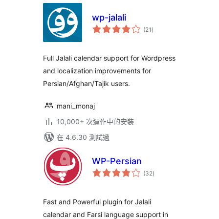
wp-jalali
總
(21
)
評
分
Full Jalali calendar support for Wordpress
and localization improvements for
Persian/Afghan/Tajik users.
mani_monaj
10,000+ 次運作中的安裝
在 4.6.30 測試過
WP-Persian
總
(32
)
評
分
Fast and Powerful plugin for Jalali
calendar and Farsi language support in