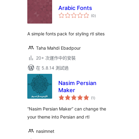
Arabic Fonts
總
(0
)
評
分
A simple fonts pack for styling rtl sites
Taha Mahdi Ebadpour
20+ 次運作中的安裝
在 5.8.14 測試過
Nasim Persian
Maker
總
(1
)
評
分
“Nasim Persian Maker” can change the
your theme into Persian and rtl
nasimnet