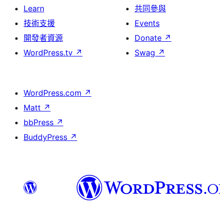
Learn
共同參與
技術支援
Events
開發者資源
Donate
↗
WordPress.tv
↗
Swag
↗
WordPress.com
↗
Matt
↗
bbPress
↗
BuddyPress
↗