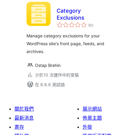
Category
Exclusions
總
(0
)
評
分
Manage category exclusions for your
WordPress site's front page, feeds, and
archives.
Ostap Brehin
少於10 次運作中的安裝
在 6.6.6 測試過
關於我們
展示網站
最新消息
佈景主題
寄存
外掛