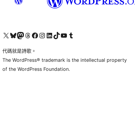
Visit our X (formerly Twitter) account
Visit our Bluesky account
Visit our Mastodon account
Visit our Threads account
訪問我們的 Facebook 專頁
Visit our Instagram account
Visit our LinkedIn account
Visit our TikTok account
Visit our YouTube channel
Visit our Tumblr account
代碼就是詩歌。
The WordPress® trademark is the intellectual property
of the WordPress Foundation.