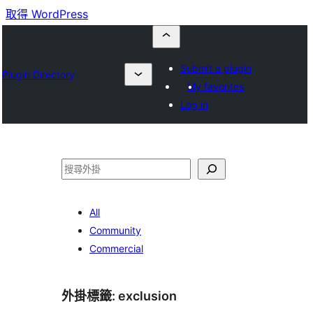
取得 WordPress
Submit a plugin
Plugin Directory
My favorites
Log in
搜
尋
All
Community
Commercial
外掛標籤:
exclusion