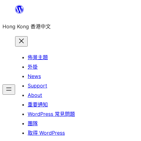
跳
至
Hong Kong 香港中文
主
要
內
容
佈景主題
外掛
News
Support
About
重要通知
WordPress 常見問題
團隊
取得 WordPress